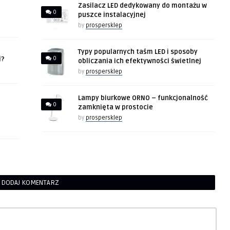
Zasilacz LED dedykowany do montażu w
0
puszce instalacyjnej
by
prospersklep
Typy popularnych taśm LED i sposoby
j?
0
obliczania ich efektywności świetlnej
by
prospersklep
Lampy biurkowe ORNO – funkcjonalność
0
zamknięta w prostocie
by
prospersklep
DODAJ KOMENTARZ