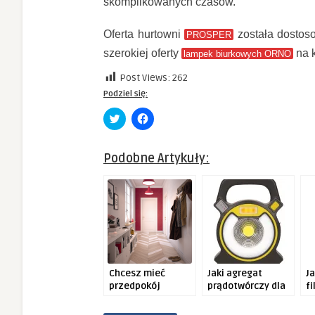
skomplikowanych czasów.
Oferta hurtowni
została dostos
PROSPER
szerokiej oferty
na 
lampek biurkowych ORNO
Post Views:
262
Podziel się:
Click
Click
to
to
share
share
on
on
Twitter
Facebook
Podobne Artykuły:
(Opens
(Opens
in
in
new
new
window)
window)
Chcesz mieć
Jaki agregat
J
przedpokój
prądotwórczy dla
fi
marzeń? Zobacz
domu wybrać?
o
nasze topowe
p