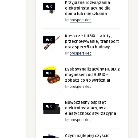
Przyjazne rozwiązania
0
elektroinstalacyjne dla
domu lub mieszkania
by
prospersklep
Kleszcze HUBIX – atuty,
0
przechowywanie, transport
oraz specyfika budowy
by
prospersklep
Dysk sygnalizacyjny HUBIX z
0
magnesem od HUBIX –
zobacz co go wyróżnia!
by
prospersklep
Nowoczesny osprzęt
0
elektroinstalacyjny a
elastyczność stylizacyjna
by
prospersklep
Czym najlepiej czyścić