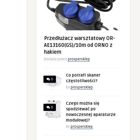
Przedłużacz warsztatowy OR-
AE13160(GS)/10m od ORNO z
hakiem
Dodany przez
prospersklep
Co potrafi skaner
0
częstotliwości?
by
prospersklep
Czego można się
0
spodziewać po
nowoczesnej aparaturze
modułowej?
by
prospersklep