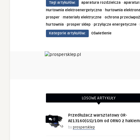
·
Tagi artykułów:
aparatura rozdzielcza
aparatur
porady!
·
Hurtownia elektroenergetyczna
hurtownia elektron
·
·
prosper
materiały elektryczne
ochrona przeciwpo
·
·
·
hurtownia
prosper sklep
przyłącze energetyczne
Kategorie artykułów:
Oświetlenie
LOSOWE ARTYKUŁY
Przedłużacz warsztatowy OR-
0
AE13160(GS)/10m od ORNO z hakiem
by
prospersklep