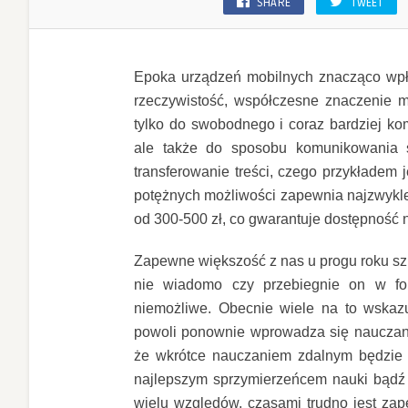
SHARE
TWEET
Epoka urządzeń mobilnych znacząco wpł
rzeczywistość, współczesne znaczenie m
tylko do swobodnego i coraz bardziej ko
ale także do sposobu komunikowania s
transferowanie treści, czego przykładem
potężnych możliwości zapewnia najzwyklej
od 300-500 zł, co gwarantuje dostępność
Zapewne większość z nas u progu roku sz
nie wiadomo czy przebiegnie on w for
niemożliwe. Obecnie wiele na to wskazuj
powoli ponownie wprowadza się nauczani
że wkrótce nauczaniem zdalnym będzie o
najlepszym sprzymierzeńcem nauki bądź pr
wielu względów, czasami trudno jest za