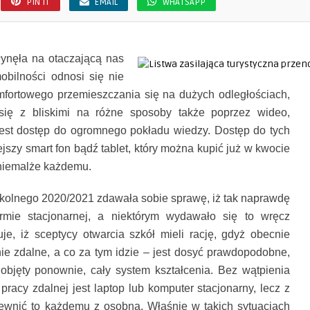
PIN IT
EMAIL
WHATSAPP
ynęła na otaczającą nas
obilności odnosi się nie
mfortowego przemieszczania się na dużych odległościach,
ię z bliskimi na różne sposoby także poprzez wideo,
 jest dostęp do ogromnego pokładu wiedzy. Dostęp do tych
szy smart fon bądź tablet, który można kupić już w kwocie
 niemalże każdemu.
kolnego 2020/2021 zdawała sobie sprawę, iż tak naprawdę
mie stacjonarnej, a niektórym wydawało się to wręcz
e, iż sceptycy otwarcia szkół mieli rację, gdyż obecnie
e zdalne, a co za tym idzie – jest dosyć prawdopodobne,
bjęty ponownie, cały system kształcenia. Bez wątpienia
acy zdalnej jest laptop lub komputer stacjonarny, lecz z
pewnić to każdemu z osobna. Właśnie w takich sytuacjach