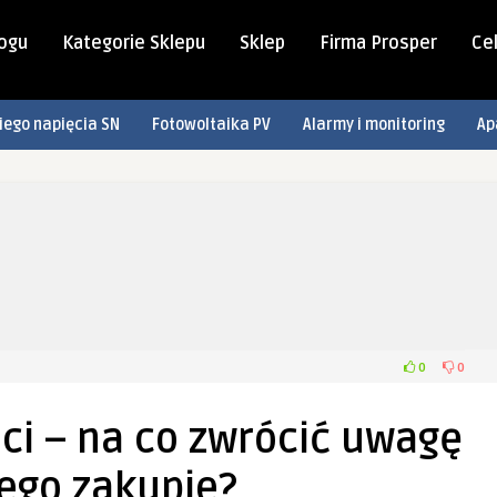
logu
Kategorie Sklepu
Sklep
Firma Prosper
Cel
iego napięcia SN
Fotowoltaika PV
Alarmy i monitoring
Ap
0
0
ci – na co zwrócić uwagę
jego zakupie?