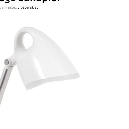
dany przez
prospersklep