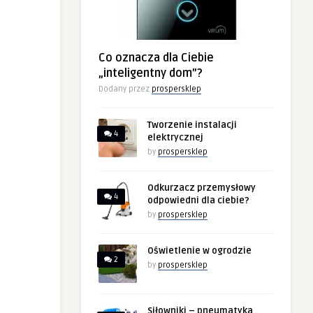
Co oznacza dla Ciebie
„inteligentny dom”?
Dodany przez
prospersklep
Tworzenie instalacji
4
elektrycznej
by
prospersklep
Odkurzacz przemysłowy
4
odpowiedni dla ciebie?
by
prospersklep
Oświetlenie w ogrodzie
2
by
prospersklep
Siłowniki – pneumatyka