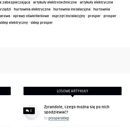
·
·
·
a zabezpieczająca
artykuły elektrotechniczne
artykuły elektryczne
to zrobić?
·
·
·
arzędzi
hurtownia elektryczna
hurtownia instalacyjna
hurtownia
·
·
·
·
żarowa
oprawy oświetleniowe
osprzęt instalacyjny
prosper
prosper
·
sklep elektryczny
sklep prosper
LOSOWE ARTYKUŁY
Żyrandole, czego można się po nich
0
spodziewać?
by
prospersklep