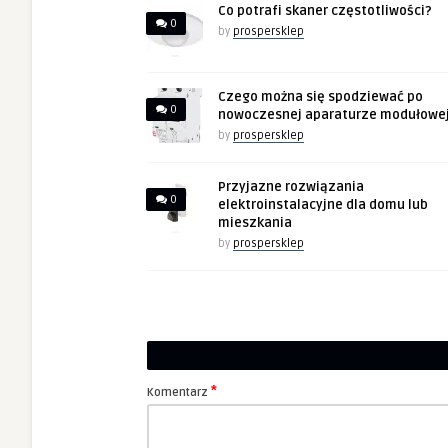
Co potrafi skaner częstotliwości?
0
by
prospersklep
Czego można się spodziewać po
0
nowoczesnej aparaturze modułowe
by
prospersklep
Przyjazne rozwiązania
0
elektroinstalacyjne dla domu lub
mieszkania
by
prospersklep
*
Komentarz