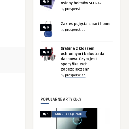
0
osłony hełmów SECRA?
by
prospersklep
Zakres pojęcia smart home
0
by
prospersklep
Drabina z kloszem
0
ochronnym i balustrada
dachowa. Czym jest
specyfika tych
zabezpieczeń?
by
prospersklep
POPULARNE ARTYKUŁY
5
GNIAZDA I ŁĄCZNIKI