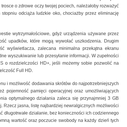
w trosce o zdrowe oczy twojej pociech, należałoby rozważyć
stopniu odciąża ludzkie oko, chociażby przez eliminację
estie wytrzymałościowe, gdyż urządzenia używane przez
ilość upadków, które mogą wywołać uszkodzenia. Drugim
ść wyświetlacza, zalecana minimalna przekątna ekranu
ne wyszukiwanie lub przesyłanie informacji. W zupełności
IPS o rozdzielczości HD+, jeśli możemy sobie pozwolić na
elczość Full HD.
enu i możliwość dodawania skrótów do najpotrzebniejszych
wnież pojemność pamięci operacyjnej oraz umożliwiających
ia optymalnego działania zaleca się przynajmniej 3 GB
 Rzecz jasna, listę najbardziej newralgicznych możliwości
ać długotrwałe działanie, bez konieczności ich codziennego
omną wartość oraz poczucie swobody na każdy dzień tych