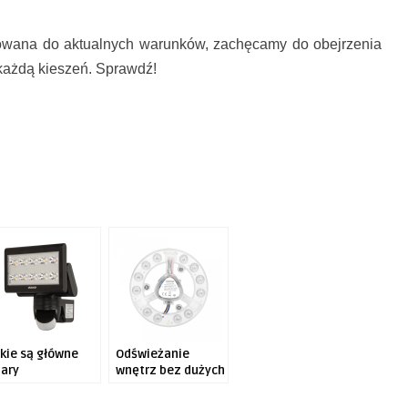
owana do aktualnych warunków, zachęcamy do obejrzenia
każdą kieszeń. Sprawdź!
akie są główne
Odświeżanie
lary
wnętrz bez dużych
szczędzania
nakładów
rądu?
finansowych. Jak