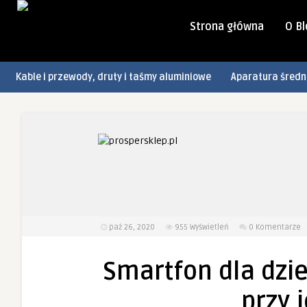
Strona główna
O B
Kable i przewody, druty i taśmy aluminiowe
Aparatura średn
paź 26, 2020
955
Wyświetleń
0 Komentarze
Smartfon dla dzie
przy 