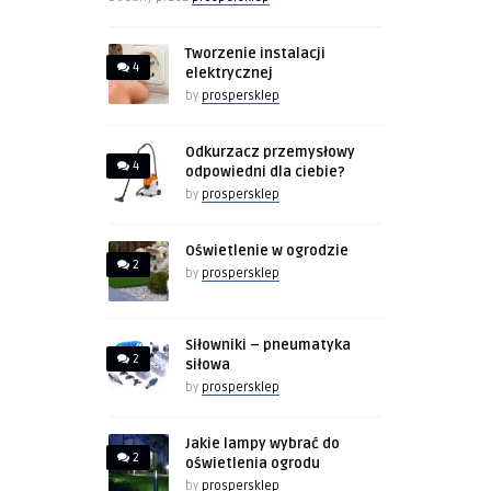
Tworzenie instalacji
4
elektrycznej
by
prospersklep
Odkurzacz przemysłowy
4
odpowiedni dla ciebie?
by
prospersklep
Oświetlenie w ogrodzie
2
by
prospersklep
Siłowniki – pneumatyka
2
siłowa
by
prospersklep
Jakie lampy wybrać do
2
oświetlenia ogrodu
by
prospersklep