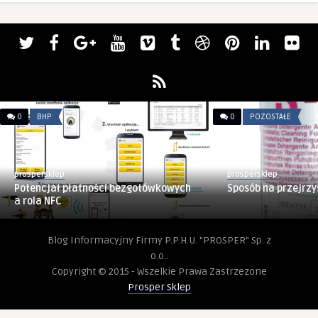
0
BHP
0
POZOSTAŁE
prospersklep
prospersklep
Potencjał płatności bezgotówkowych
Sposób na przejrzy
a rola NFC
Blog Informacyjny Firmy P.P.H.U. "PROSPER" Sp. z
o.o..
Copyright © 2015 - Wszelkie Prawa Zastrzezone
Prosper Sklep