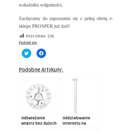
wskaźniku wilgotności.
Zachęcamy do zapoznania się z pełną ofertą e-
sklepu PROSPER już dziś!
Post Views:
216
Podziel się:
Click
Click
to
to
share
share
on
on
Twitter
Facebook
Podobne Artykuły:
(Opens
(Opens
in
in
new
new
window)
window)
Odświeżanie
Oddziaływanie
wnętrz bez dużych
Internetu na
nakładów
pandemiczną