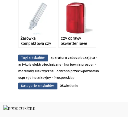
finansowych. Jak
codzienność i
to zrobić?
popandemiczną
rzeczywistość
Żarówka
Czy oprawy
kompaktowa czy
oświetleniowe
LED-owa? Poznaj
kreują odbieraną
ich wady i zalety
rzeczywistość?
·
Tagi artykułów:
aparatura zabezpieczająca
·
·
artykuły elektrotechniczne
hurtownia prosper
·
·
materiały elektryczne
ochrona przeciwpożarowa
·
osprzęt instalacyjny
Prospersklep
Kategorie artykułów:
Oświetlenie