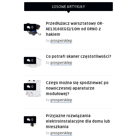
LOSOWE ARTYKUŁY
Przedłużacz warsztatowy OR-
0
AE13160(GS)/10m od ORNO z
hakiem
by
prospersklep
Co potrafi skaner częstotliwości?
0
by
prospersklep
Czego można się spodziewać po
0
nowoczesnej aparaturze
modułowej?
by
prospersklep
Przyjazne rozwiązania
0
elektroinstalacyjne dla domu lub
mieszkania
by
prospersklep