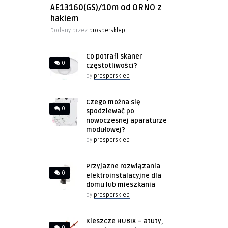
AE13160(GS)/10m od ORNO z
hakiem
Dodany przez
prospersklep
Co potrafi skaner
0
częstotliwości?
by
prospersklep
Czego można się
0
spodziewać po
nowoczesnej aparaturze
modułowej?
by
prospersklep
Przyjazne rozwiązania
0
elektroinstalacyjne dla
domu lub mieszkania
by
prospersklep
Kleszcze HUBIX – atuty,
0