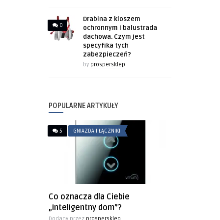
Drabina z kloszem
0
ochronnym i balustrada
dachowa. Czym jest
specyfika tych
zabezpieczeń?
by
prospersklep
POPULARNE ARTYKUŁY
5
GNIAZDA I ŁĄCZNIKI
Co oznacza dla Ciebie
„inteligentny dom”?
Dodany przez
prospersklep