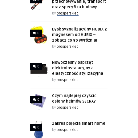
przechowywanie, transport
oraz specyfika budowy
by
prospersklep
Dysk sygnalizacyjny HUBIX z
0
magnesem od HUBIX –
zobacz co go wyróżnia!
by
prospersklep
Nowoczesny osprzęt
0
elektroinstalacyjny a
elastyczność stylizacyjna
by
prospersklep
Czym najlepiej czyścić
0
osłony hełmów SECRA?
by
prospersklep
Zakres pojęcia smart home
0
by
prospersklep