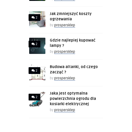
Jak zmniejszyć koszty
2
ogrzewania
by
prospersklep
Gdzie najlepiej kupować
2
lampy ?
by
prospersklep
Budowa altanki, od czego
2
zacząć ?
by
prospersklep
Jaka jest optymalna
2
powierzchnia ogrodu dla
kosiarki elektrycznej
by
prospersklep