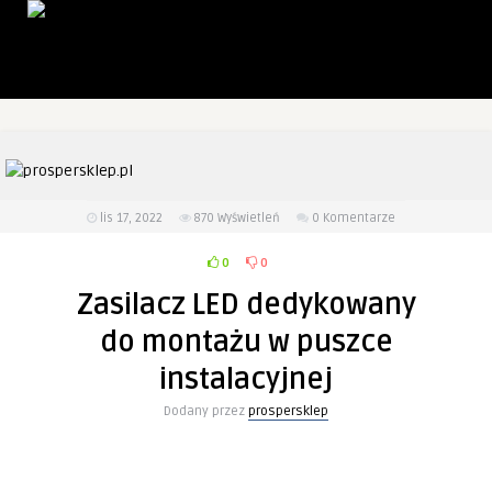
lis 17, 2022
870
Wyświetleń
0 Komentarze
0
0
Zasilacz LED dedykowany
do montażu w puszce
instalacyjnej
Dodany przez
prospersklep