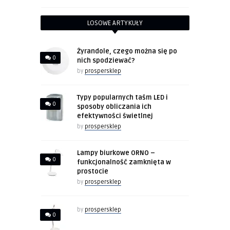
LOSOWE ARTYKUŁY
Żyrandole, czego można się po
0
nich spodziewać?
by
prospersklep
Typy popularnych taśm LED i
0
sposoby obliczania ich
efektywności świetlnej
by
prospersklep
Lampy biurkowe ORNO –
0
funkcjonalność zamknięta w
prostocie
by
prospersklep
by
prospersklep
0