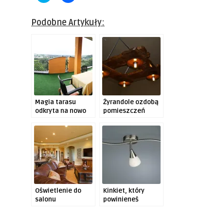
to
to
share
share
on
on
Twitter
Facebook
Podobne Artykuły:
(Opens
(Opens
in
in
new
new
window)
window)
Magia tarasu
Żyrandole ozdobą
odkryta na nowo
pomieszczeń
Oświetlenie do
Kinkiet, który
salonu
powinieneś
zobaczyć