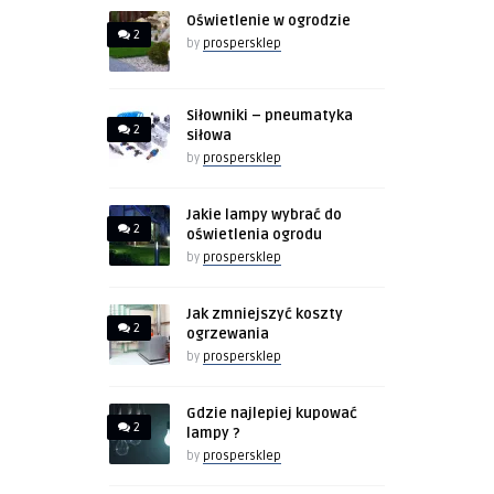
Oświetlenie w ogrodzie
2
by
prospersklep
Siłowniki – pneumatyka
2
siłowa
by
prospersklep
Jakie lampy wybrać do
2
oświetlenia ogrodu
by
prospersklep
Jak zmniejszyć koszty
2
ogrzewania
by
prospersklep
Gdzie najlepiej kupować
2
lampy ?
by
prospersklep