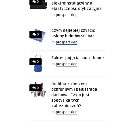
0
elektroinstalacyjny a
elastyczność stylizacyjna
by
prospersklep
Czym najlepiej czyścić
0
osłony hełmów SECRA?
by
prospersklep
Zakres pojęcia smart home
0
by
prospersklep
Drabina z kloszem
0
ochronnym i balustrada
dachowa. Czym jest
specyfika tych
zabezpieczeń?
by
prospersklep