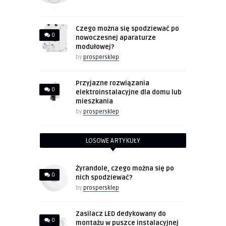
Czego można się spodziewać po
0
nowoczesnej aparaturze
modułowej?
by
prospersklep
Przyjazne rozwiązania
0
elektroinstalacyjne dla domu lub
mieszkania
by
prospersklep
LOSOWE ARTYKUŁY
Żyrandole, czego można się po
0
nich spodziewać?
by
prospersklep
Zasilacz LED dedykowany do
0
montażu w puszce instalacyjnej