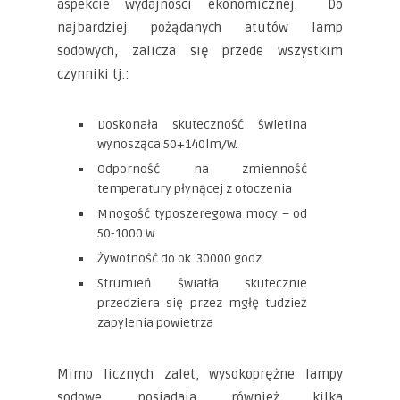
aspekcie wydajności ekonomicznej. Do
najbardziej pożądanych atutów lamp
sodowych, zalicza się przede wszystkim
czynniki tj.:
Doskonała skuteczność świetlna
wynosząca 50+140lm/W.
Odporność na zmienność
temperatury płynącej z otoczenia
Mnogość typoszeregowa mocy – od
50-1000 W.
Żywotność do ok. 30000 godz.
Strumień światła skutecznie
przedziera się przez mgłę tudzież
zapylenia powietrza
Mimo licznych zalet, wysokoprężne lampy
sodowe, posiadają również kilka