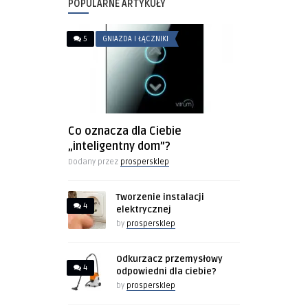
POPULARNE ARTYKUŁY
5
GNIAZDA I ŁĄCZNIKI
Co oznacza dla Ciebie
„inteligentny dom”?
Dodany przez
prospersklep
Tworzenie instalacji
4
elektrycznej
by
prospersklep
Odkurzacz przemysłowy
4
odpowiedni dla ciebie?
by
prospersklep