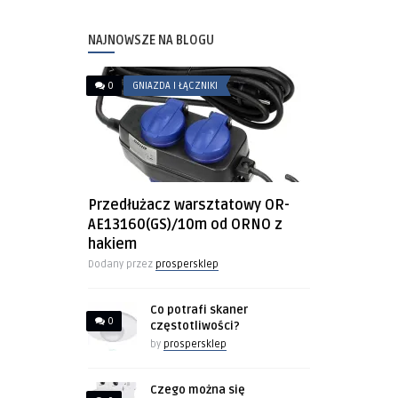
NAJNOWSZE NA BLOGU
0
GNIAZDA I ŁĄCZNIKI
Przedłużacz warsztatowy OR-
AE13160(GS)/10m od ORNO z
hakiem
Dodany przez
prospersklep
Co potrafi skaner
0
częstotliwości?
by
prospersklep
Czego można się