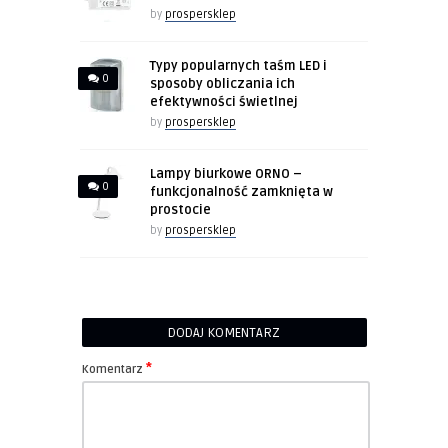
by
prospersklep
Typy popularnych taśm LED i
0
sposoby obliczania ich
efektywności świetlnej
by
prospersklep
Lampy biurkowe ORNO –
0
funkcjonalność zamknięta w
prostocie
by
prospersklep
DODAJ KOMENTARZ
*
Komentarz