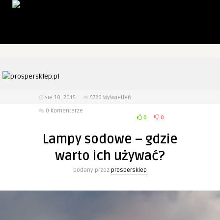
sie 10, 2015
5720
Wyświetleń
0 Komentarze
0
0
Lampy sodowe – gdzie
warto ich używać?
Dodany przez
prospersklep