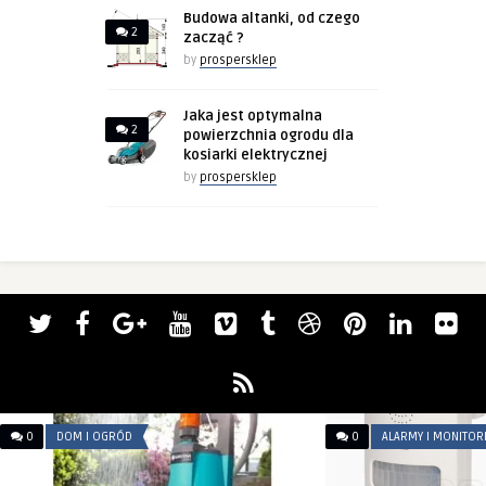
Budowa altanki, od czego
2
zacząć ?
by
prospersklep
Jaka jest optymalna
2
powierzchnia ogrodu dla
kosiarki elektrycznej
by
prospersklep
0
DOM I OGRÓD
0
ALARMY I MONITOR