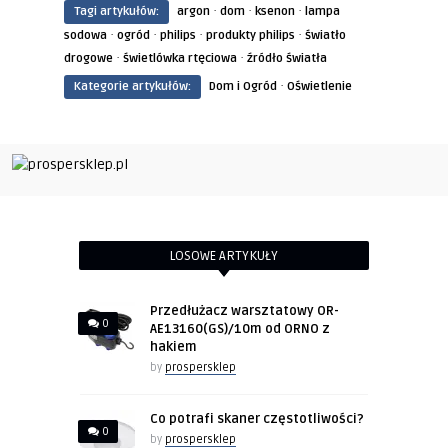
·
·
·
Tagi artykułów:
argon
dom
ksenon
lampa
·
·
·
·
sodowa
ogród
philips
produkty philips
światło
·
·
drogowe
świetlówka rtęciowa
źródło światła
·
Kategorie artykułów:
Dom i Ogród
Oświetlenie
LOSOWE ARTYKUŁY
Przedłużacz warsztatowy OR-
0
AE13160(GS)/10m od ORNO z
hakiem
by
prospersklep
Co potrafi skaner częstotliwości?
0
by
prospersklep