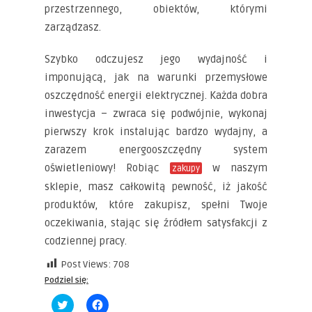
przestrzennego, obiektów, którymi
zarządzasz.
Szybko odczujesz jego wydajność i
imponującą, jak na warunki przemysłowe
oszczędność energii elektrycznej. Każda dobra
inwestycja – zwraca się podwójnie, wykonaj
pierwszy krok instalując bardzo wydajny, a
zarazem energooszczędny system
oświetleniowy! Robiąc
w naszym
zakupy
sklepie, masz całkowitą pewność, iż jakość
produktów, które zakupisz, spełni Twoje
oczekiwania, stając się źródłem satysfakcji z
codziennej pracy.
Post Views:
708
Podziel się:
Click
Click