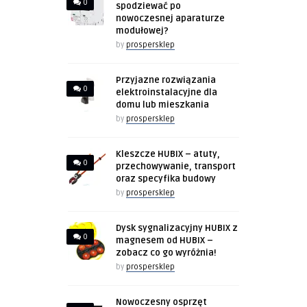
0
spodziewać po
nowoczesnej aparaturze
modułowej?
by
prospersklep
Przyjazne rozwiązania
0
elektroinstalacyjne dla
domu lub mieszkania
by
prospersklep
Kleszcze HUBIX – atuty,
0
przechowywanie, transport
oraz specyfika budowy
by
prospersklep
Dysk sygnalizacyjny HUBIX z
0
magnesem od HUBIX –
zobacz co go wyróżnia!
by
prospersklep
Nowoczesny osprzęt