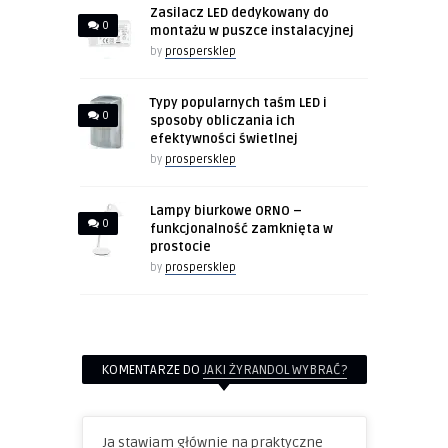
Zasilacz LED dedykowany do
0
montażu w puszce instalacyjnej
by
prospersklep
Typy popularnych taśm LED i
0
sposoby obliczania ich
efektywności świetlnej
by
prospersklep
Lampy biurkowe ORNO –
0
funkcjonalność zamknięta w
prostocie
by
prospersklep
KOMENTARZE DO
JAKI ŻYRANDOL WYBRAĆ?
Ja stawiam głównie na praktyczne