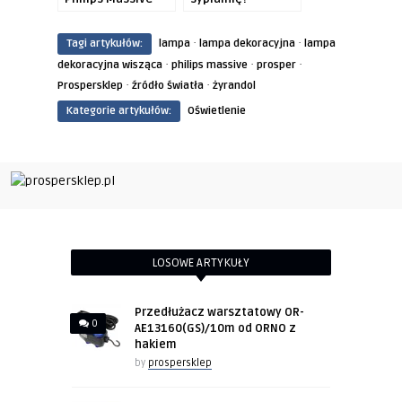
DOCU
·
·
Tagi artykułów:
lampa
lampa dekoracyjna
lampa
·
·
·
dekoracyjna wisząca
philips massive
prosper
·
·
Prospersklep
źródło światła
żyrandol
Kategorie artykułów:
Oświetlenie
LOSOWE ARTYKUŁY
Przedłużacz warsztatowy OR-
0
AE13160(GS)/10m od ORNO z
hakiem
by
prospersklep