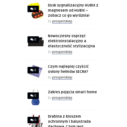
Dysk sygnalizacyjny HUBIX z
0
magnesem od HUBIX –
zobacz co go wyróżnia!
by
prospersklep
Nowoczesny osprzęt
0
elektroinstalacyjny a
elastyczność stylizacyjna
by
prospersklep
Czym najlepiej czyścić
0
osłony hełmów SECRA?
by
prospersklep
Zakres pojęcia smart home
0
by
prospersklep
Drabina z kloszem
0
ochronnym i balustrada
dachowa. Czym jest