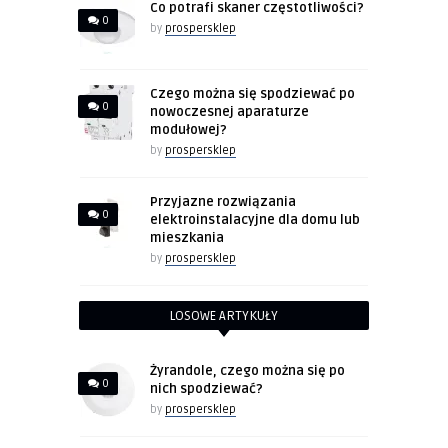
Co potrafi skaner częstotliwości?
0
by
prospersklep
Czego można się spodziewać po
0
nowoczesnej aparaturze
modułowej?
by
prospersklep
Przyjazne rozwiązania
0
elektroinstalacyjne dla domu lub
mieszkania
by
prospersklep
LOSOWE ARTYKUŁY
Żyrandole, czego można się po
0
nich spodziewać?
by
prospersklep