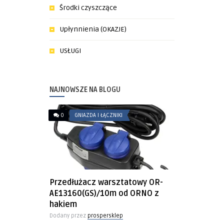
Środki czyszczące
Upłynnienia (OKAZJE)
USŁUGI
NAJNOWSZE NA BLOGU
0
GNIAZDA I ŁĄCZNIKI
Przedłużacz warsztatowy OR-
AE13160(GS)/10m od ORNO z
hakiem
Dodany przez
prospersklep