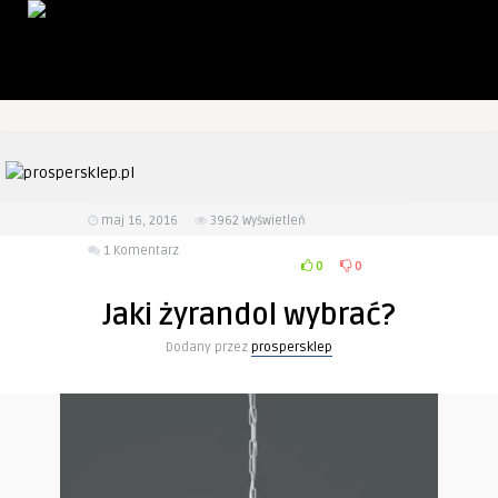
maj 16, 2016
3962
Wyświetleń
1 Komentarz
0
0
Jaki żyrandol wybrać?
Dodany przez
prospersklep