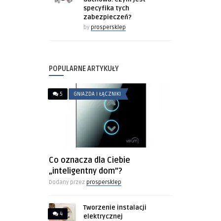
specyfika tych
zabezpieczeń?
by
prospersklep
POPULARNE ARTYKUŁY
5
GNIAZDA I ŁĄCZNIKI
Co oznacza dla Ciebie
„inteligentny dom”?
Dodany przez
prospersklep
Tworzenie instalacji
4
elektrycznej