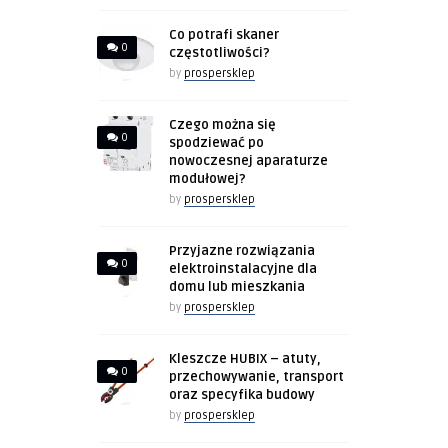
Co potrafi skaner
0
częstotliwości?
by
prospersklep
Czego można się
0
spodziewać po
nowoczesnej aparaturze
modułowej?
by
prospersklep
Przyjazne rozwiązania
0
elektroinstalacyjne dla
domu lub mieszkania
by
prospersklep
Kleszcze HUBIX – atuty,
0
przechowywanie, transport
oraz specyfika budowy
by
prospersklep