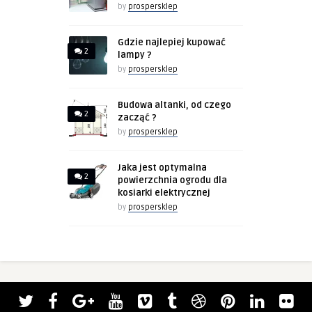
by
prospersklep
Gdzie najlepiej kupować
2
lampy ?
by
prospersklep
Budowa altanki, od czego
2
zacząć ?
by
prospersklep
Jaka jest optymalna
2
powierzchnia ogrodu dla
kosiarki elektrycznej
by
prospersklep