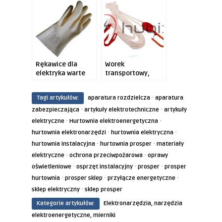
Rękawice dla
Worek
elektryka warte
transportowy,
polecenia!
twój
sprzymierzeniec w
·
Tagi artykułów:
aparatura rozdzielcza
aparatura
czasie
·
skomplikowanych
·
zabezpieczająca
artykuły elektrotechniczne
artykuły
zadań!
·
·
elektryczne
Hurtownia elektroenergetyczna
·
·
hurtownia elektronarzędzi
hurtownia elektryczna
·
·
hurtownia instalacyjna
hurtownia prosper
materiały
·
·
elektryczne
ochrona przeciwpożarowa
oprawy
·
·
·
oświetleniowe
osprzęt instalacyjny
prosper
prosper
·
·
·
hurtownia
prosper sklep
przyłącze energetyczne
·
sklep elektryczny
sklep prosper
Kategorie artykułów:
Elektronarzędzia, narzędzia
elektroenergetyczne, mierniki