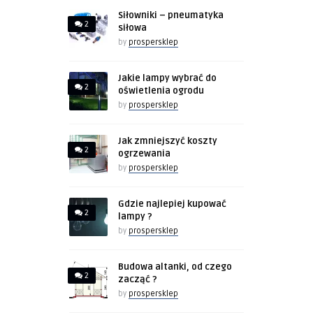
Siłowniki – pneumatyka
2
siłowa
by
prospersklep
Jakie lampy wybrać do
2
oświetlenia ogrodu
by
prospersklep
Jak zmniejszyć koszty
2
ogrzewania
by
prospersklep
Gdzie najlepiej kupować
2
lampy ?
by
prospersklep
Budowa altanki, od czego
2
zacząć ?
by
prospersklep