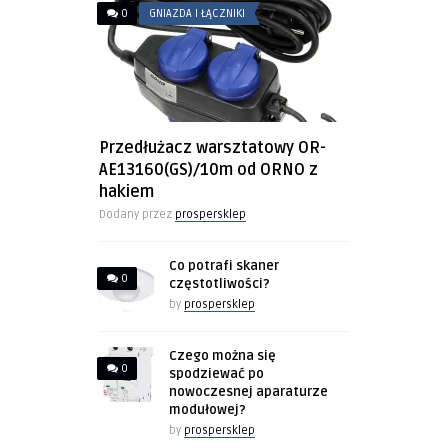
0
GNIAZDA I ŁĄCZNIKI
Przedłużacz warsztatowy OR-
AE13160(GS)/10m od ORNO z
hakiem
Dodany przez
prospersklep
Co potrafi skaner
0
częstotliwości?
by
prospersklep
Czego można się
0
spodziewać po
nowoczesnej aparaturze
modułowej?
by
prospersklep