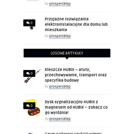
by
prospersklep
Przyjazne rozwiązania
0
elektroinstalacyjne dla domu lub
mieszkania
by
prospersklep
LOSOWE ARTYKUŁY
Kleszcze HUBIX – atuty,
0
przechowywanie, transport oraz
specyfika budowy
by
prospersklep
Dysk sygnalizacyjny HUBIX z
0
magnesem od HUBIX – zobacz co
go wyróżnia!
by
prospersklep