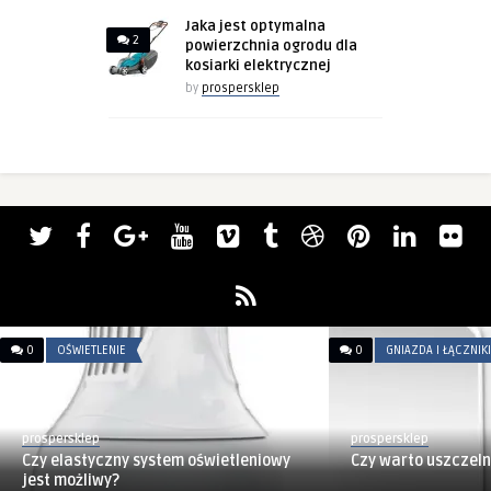
Jaka jest optymalna
2
powierzchnia ogrodu dla
kosiarki elektrycznej
by
prospersklep
0
OŚWIETLENIE
0
GNIAZDA I ŁĄCZNIKI
prospersklep
prospersklep
Czy elastyczny system oświetleniowy
Czy warto uszczeln
jest możliwy?