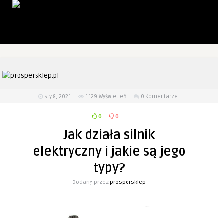
sty 8, 2021
1129
Wyświetleń
0 Komentarze
0
0
Jak działa silnik
elektryczny i jakie są jego
typy?
Dodany przez
prospersklep