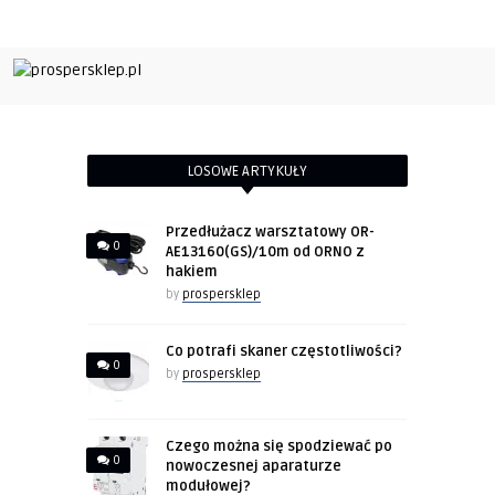
LOSOWE ARTYKUŁY
Przedłużacz warsztatowy OR-
0
AE13160(GS)/10m od ORNO z
hakiem
by
prospersklep
Co potrafi skaner częstotliwości?
0
by
prospersklep
Czego można się spodziewać po
0
nowoczesnej aparaturze
modułowej?