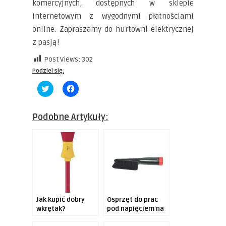
komercyjnych, dostępnych w sklepie
internetowym z wygodnymi płatnościami
online. Zapraszamy do hurtowni elektrycznej
z pasją!
Post Views:
302
Podziel się:
Click
Click
to
to
share
share
on
on
Twitter
Facebook
Podobne Artykuły:
(Opens
(Opens
in
in
new
new
window)
window)
Jak kupić dobry
Osprzęt do prac
wkrętak?
pod napięciem na
każdy dzień!