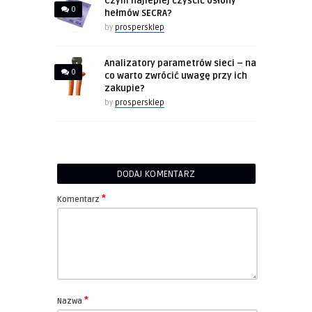
Czym najlepiej czyścić osłony
0
hełmów SECRA?
by
prospersklep
Analizatory parametrów sieci – na
0
co warto zwrócić uwagę przy ich
zakupie?
by
prospersklep
DODAJ KOMENTARZ
*
Komentarz
*
Nazwa