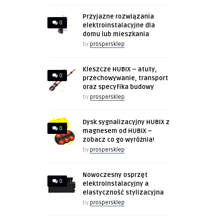
Przyjazne rozwiązania
0
elektroinstalacyjne dla
domu lub mieszkania
by
prospersklep
Kleszcze HUBIX – atuty,
0
przechowywanie, transport
oraz specyfika budowy
by
prospersklep
Dysk sygnalizacyjny HUBIX z
0
magnesem od HUBIX –
zobacz co go wyróżnia!
by
prospersklep
Nowoczesny osprzęt
0
elektroinstalacyjny a
elastyczność stylizacyjna
by
prospersklep