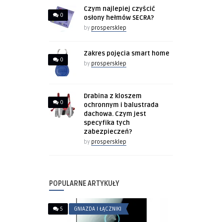
Czym najlepiej czyścić
0
osłony hełmów SECRA?
by
prospersklep
Zakres pojęcia smart home
0
by
prospersklep
Drabina z kloszem
0
ochronnym i balustrada
dachowa. Czym jest
specyfika tych
zabezpieczeń?
by
prospersklep
POPULARNE ARTYKUŁY
5
GNIAZDA I ŁĄCZNIKI