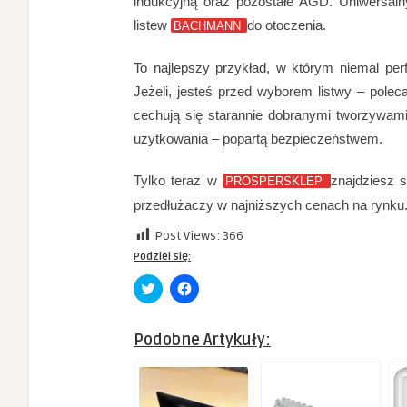
indukcyjną oraz pozostałe AGD. Uniwersal
listew
do otoczenia.
BACHMANN
To najlepszy przykład, w którym niemal per
Jeżeli, jesteś przed wyborem listwy – pole
cechują się starannie dobranymi tworzywami
użytkowania – popartą bezpieczeństwem.
Tylko teraz w
znajdziesz s
PROSPERSKLEP
przedłużaczy w najniższych cenach na rynku.
Post Views:
366
Podziel się:
Click
Click
to
to
share
share
on
on
Twitter
Facebook
Podobne Artykuły:
(Opens
(Opens
in
in
new
new
window)
window)