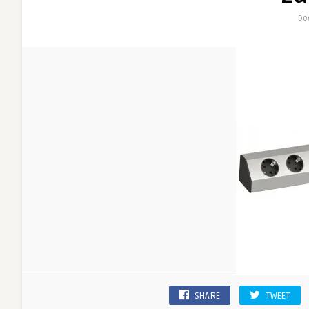
Do
SHARE
TWEET