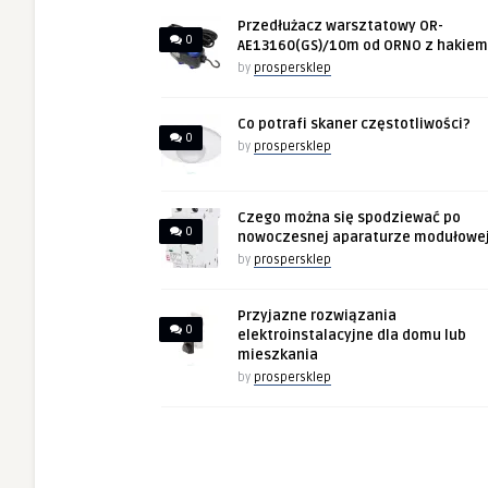
Przedłużacz warsztatowy OR-
0
AE13160(GS)/10m od ORNO z hakiem
by
prospersklep
Co potrafi skaner częstotliwości?
0
by
prospersklep
Czego można się spodziewać po
0
nowoczesnej aparaturze modułowe
by
prospersklep
Przyjazne rozwiązania
0
elektroinstalacyjne dla domu lub
mieszkania
by
prospersklep