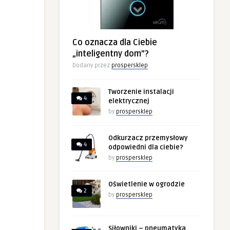
Co oznacza dla Ciebie
„inteligentny dom”?
Dodany przez
prospersklep
Tworzenie instalacji
4
elektrycznej
by
prospersklep
Odkurzacz przemysłowy
4
odpowiedni dla ciebie?
by
prospersklep
Oświetlenie w ogrodzie
2
by
prospersklep
Siłowniki – pneumatyka