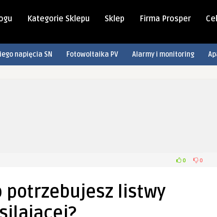
logu
Kategorie Sklepu
Sklep
Firma Prosper
Cel
iego napięcia SN
Fotowoltaika PV
Alarmy i monitoring
Ap
0
0
o potrzebujesz listwy
silającej?