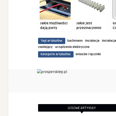
Jakie możliwości
Jakie jest
G
dają porty
przeznaczenie
C
multimedialne?
listew
gd
zaciskowych?
m
·
·
Tagi artykułów:
bachmann
instalacja
instalacj
d
·
zasilający
urządzenia elektryczne
Kategorie artykułów:
Gniazda i łączniki
LOSOWE ARTYKUŁY