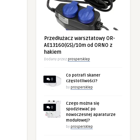
Przedłużacz warsztatowy OR-
AE13160(GS)/10m od ORNO z
hakiem
Dodany przez
prospersklep
Co potrafi skaner
0
częstotliwości?
by
prospersklep
Czego można się
0
spodziewać po
nowoczesnej aparaturze
modułowej?
by
prospersklep