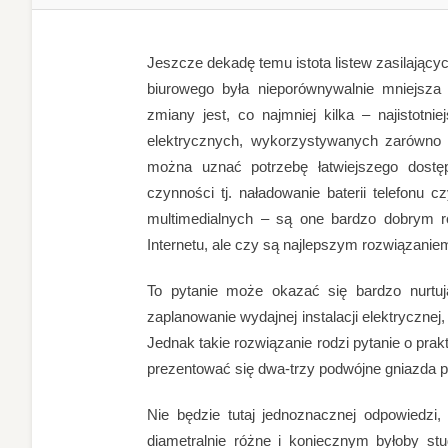
Jeszcze dekadę temu istota listew zasilając
biurowego była nieporównywalnie mniejsza 
zmiany jest, co najmniej kilka – najistotni
elektrycznych, wykorzystywanych zarówno 
można uznać potrzebę łatwiejszego dost
czynności tj. naładowanie baterii telefonu c
multimedialnych – są one bardzo dobrym r
Internetu, ale czy są najlepszym rozwiązanie
To pytanie może okazać się bardzo nurtu
zaplanowanie wydajnej instalacji elektryczne
Jednak takie rozwiązanie rodzi pytanie o pra
prezentować się dwa-trzy podwójne gniazda p
Nie będzie tutaj jednoznacznej odpowiedz
diametralnie różne i koniecznym byłoby s