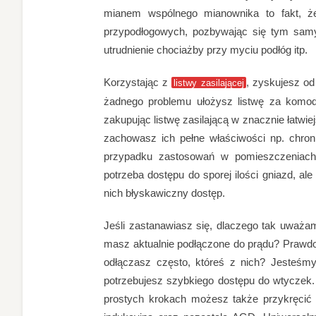
mianem wspólnego mianownika to fakt, ż
przypodłogowych, pozbywając się tym samy
utrudnienie chociażby przy myciu podłóg itp.
Korzystając z
, zyskujesz o
listwy zasilającej
żadnego problemu ułożysz listwę za komod
zakupując listwę zasilającą w znacznie łatw
zachowasz ich pełne właściwości np. chro
przypadku zastosowań w pomieszczeniach
potrzeba dostępu do sporej ilości gniazd, a
nich błyskawiczny dostęp.
Jeśli zastanawiasz się, dlaczego tak uważamy
masz aktualnie podłączone do prądu? Prawdo
odłączasz często, któreś z nich? Jesteśm
potrzebujesz szybkiego dostępu do wtyczek
prostych krokach możesz także przykręcić 