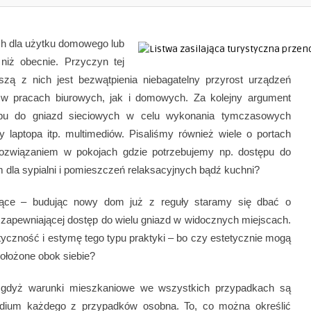
ych dla użytku domowego lub
niż obecnie. Przyczyn tej
ejszą z nich jest bezwątpienia niebagatelny przyrost urządzeń
w pracach biurowych, jak i domowych. Za kolejny argument
ępu do gniazd sieciowych w celu wykonania tymczasowych
zy laptopa itp. multimediów. Pisaliśmy również wiele o portach
ozwiązaniem w pokojach gdzie potrzebujemy np. dostępu do
m dla sypialni i pomieszczeń relaksacyjnych bądź kuchni?
jące – budując nowy dom już z reguły staramy się dbać o
j, zapewniającej dostęp do wielu gniazd w widocznych miejscach.
ktyczność i estymę tego typu praktyki – bo czy estetycznie mogą
ołożone obok siebie?
i, gdyż warunki mieszkaniowe we wszystkich przypadkach są
tudium każdego z przypadków osobna. To, co można określić