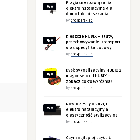
Przyjazne rozwiązania
0
elektroinstalacyjne dla
domu lub mieszkania
by
prospersklep
Kleszcze HUBIX – atuty,
0
przechowywanie, transport
oraz specyfika budowy
by
prospersklep
Dysk sygnalizacyjny HUBIX z
0
magnesem od HUBIX –
zobacz co go wyróżnia!
by
prospersklep
Nowoczesny osprzęt
0
elektroinstalacyjny a
elastyczność stylizacyjna
by
prospersklep
Czym najlepiej czyścić