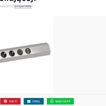
dany przez
prospersklep
PIN IT
EMAIL
WHATSAPP