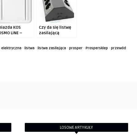
niazda KOS
Czy da się listwę
OSMO LINE –
zasilającą
zie opłaca się je
zamienić w
ontować i
wysokiej klasy
·
·
·
·
·
a elektryczna
listwa
listwa zasilająca
prosper
Prospersklep
przewód
laczego?
mediaport?
Poznaj Magnat
Stick Duo
LOSOWE ARTYKUŁY