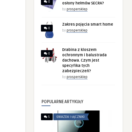
0
osłony hełmów SECRA?
by
prospersklep
Zakres pojęcia smart home
0
by
prospersklep
Drabina z kloszem
0
ochronnym i balustrada
dachowa. Czym jest
specyfika tych
zabezpieczeń?
by
prospersklep
POPULARNE ARTYKUŁY
5
GNIAZDA I ŁĄCZNIKI