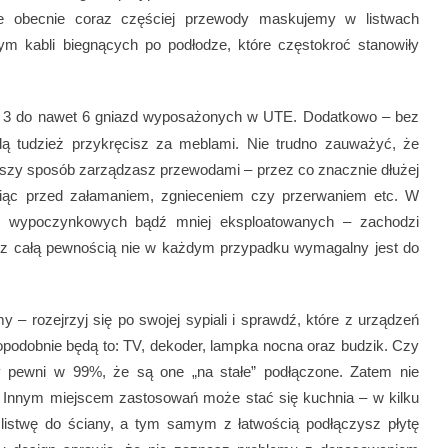
e obecnie coraz częściej przewody maskujemy w listwach
m kabli biegnących po podłodze, które częstokroć stanowiły
d 3 do nawet 6 gniazd wyposażonych w UTE. Dodatkowo – bez
ą tudzież przykręcisz za meblami. Nie trudno zauważyć, że
iejszy sposób zarządzasz przewodami – przez co znacznie dłużej
niąc przed załamaniem, zgnieceniem czy przerwaniem etc. W
 wypoczynkowych bądź mniej eksploatowanych – zachodzi
le z całą pewnością nie w każdym przypadku wymagalny jest do
 – rozejrzyj się po swojej sypiali i sprawdź, które z urządzeń
podobnie będą to: TV, dekoder, lampka nocna oraz budzik. Czy
y pewni w 99%, że są one „na stałe” podłączone. Zatem nie
. Innym miejscem zastosowań może stać się kuchnia – w kilku
listwę do ściany, a tym samym z łatwością podłączysz płytę