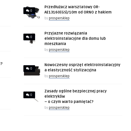
Przedłużacz warsztatowy OR-
0
AE13160(GS)/10m od ORNO z hakiem
by
prospersklep
Przyjazne rozwiązania
0
elektroinstalacyjne dla domu lub
mieszkania
by
prospersklep
j?
Nowoczesny osprzęt elektroinstalacyjny
0
a elastyczność stylizacyjna
by
prospersklep
Zasady ogólne bezpiecznej pracy
0
elektryków
– o czym warto pamiętać?
by
prospersklep