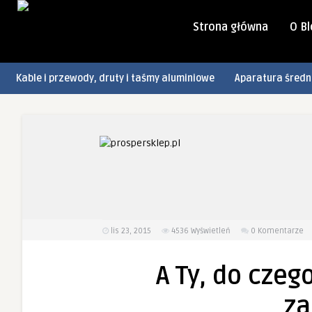
Strona główna
O B
Kable i przewody, druty i taśmy aluminiowe
Aparatura średn
lis 23, 2015
4536
Wyświetleń
0 Komentarze
A Ty, do czeg
za