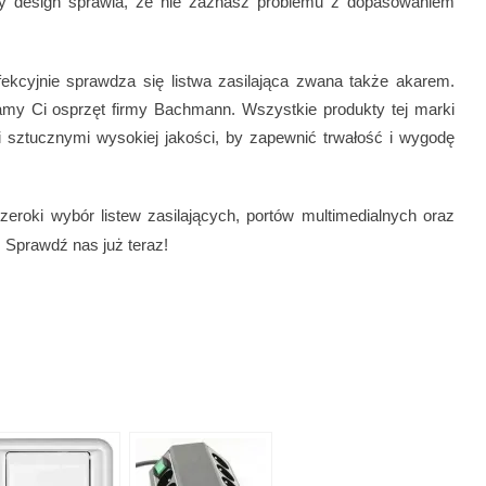
ny design sprawia, że nie zaznasz problemu z dopasowaniem
fekcyjnie sprawdza się listwa zasilająca zwana także akarem.
camy Ci osprzęt firmy Bachmann. Wszystkie produkty tej marki
 sztucznymi wysokiej jakości, by zapewnić trwałość i wygodę
zeroki wybór listew zasilających, portów multimedialnych oraz
 Sprawdź nas już teraz!