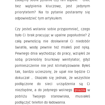
zadajmy sobie pytanie czy ten aspekt – choć
bez wątpienia kluczowy, jest jedynym
priorytetem? Na to pytanie postaramy się
odpowiedzieć tym artykułem.
Czy jesteś wstanie sobie przypomnieć, czego
było Ci brak pracując w upalne popołudnie? Z
całą pewnością nie doskwierał Ci niedobór
światła, wodę pewnie też miałeś pod ręką.
Pewnego dnia wychodząc do pracy, wziąłeś ze
sobą przenośny biurkowy wentylator, gdyż
pomieszczenie nie jest klimatyzowane. Byłeś
tak, bardzo ucieszony, że upał nie będzie Ci
dokuczał … Okazało się jednak, że wszystkie
podłączone do sieci urządzenia są Ci
niezbędne, a do jedynego wolnego
w
gniazda
pobliżu Twojego stanowiska, musiałeś
podłączyć telefon do ładowania.