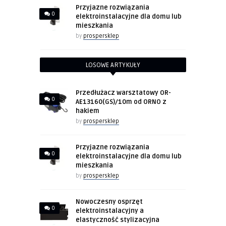
Przyjazne rozwiązania
0
elektroinstalacyjne dla domu lub
mieszkania
by
prospersklep
LOSOWE ARTYKUŁY
Przedłużacz warsztatowy OR-
0
AE13160(GS)/10m od ORNO z
hakiem
by
prospersklep
Przyjazne rozwiązania
0
elektroinstalacyjne dla domu lub
mieszkania
by
prospersklep
Nowoczesny osprzęt
0
elektroinstalacyjny a
elastyczność stylizacyjna