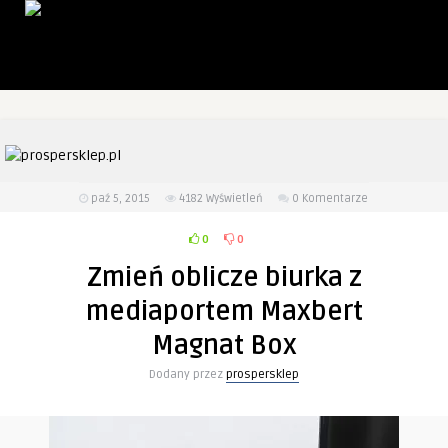
paź 5, 2015
4182
Wyświetleń
0 Komentarze
0
0
Zmień oblicze biurka z
mediaportem Maxbert
Magnat Box
Dodany przez
prospersklep