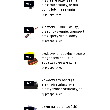
Przyjazne rozwiązania
0
elektroinstalacyjne dla
domu lub mieszkania
by
prospersklep
Kleszcze HUBIX – atuty,
0
przechowywanie, transport
oraz specyfika budowy
by
prospersklep
Dysk sygnalizacyjny HUBIX z
0
magnesem od HUBIX –
zobacz co go wyróżnia!
by
prospersklep
Nowoczesny osprzęt
0
elektroinstalacyjny a
elastyczność stylizacyjna
by
prospersklep
Czym najlepiej czyścić
0