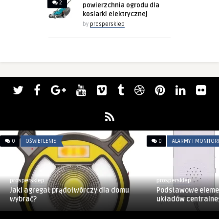
2
powierzchnia ogrodu dla
kosiarki elektrycznej
by
prospersklep
0
OŚWIETLENIE
0
ALARMY I MONITOR
prospersklep
prospersklep
Jaki agregat prądotwórczy dla domu
Podstawowe eleme
wybrać?
układów centralne