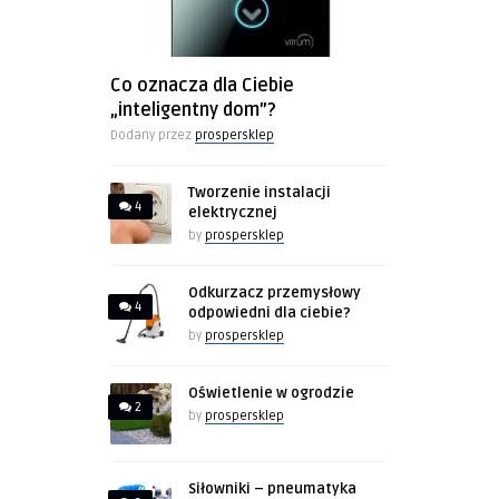
Co oznacza dla Ciebie
„inteligentny dom”?
Dodany przez
prospersklep
Tworzenie instalacji
4
elektrycznej
by
prospersklep
Odkurzacz przemysłowy
4
odpowiedni dla ciebie?
by
prospersklep
Oświetlenie w ogrodzie
2
by
prospersklep
Siłowniki – pneumatyka