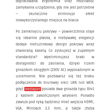
dopracowana ergonomia oraz możliwość
zamykania urządzenia, gdy nie jest potrzebne
– skutecznie eliminuje efekt
niewykorzystanego miejsca na blacie.
Po zamknięciu pokrywy – powierzchnia staje
się idealnie płaska, a niebywałej elegancji
dodaje nietuzinkowy design pokrywy wraz
otwieraną kasetą. Co zyskujesz w zupełnym
standardzie? Wyeliminujesz braki w
dostępności do zasilania, dzięki trzem
gniazdom okrągłym (230V AC) wyposażonym w
uziemienie. Nie pozbawisz się też braku
podłączenia do biurowej sieci LAN lub WEB,
gdyż
posiada dwa gniazda typu RJ45
mediaport
z kablem zakończonym wtykiem. Ponadto
zawsze pod ręką będziesz mieć wejścia HDMI,
VGA, MiniJack 3,5 mm, a także chyba