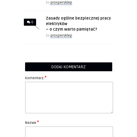
by
prospersklep
Zasady ogólne bezpiecznej pracy
0
elektryków
– o czym warto pamiętać?
by
prospersklep
DODAJ KOMENTARZ
*
Komentarz
*
Nazwa