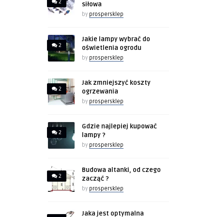
2
siłowa
by
prospersklep
Jakie lampy wybrać do
2
oświetlenia ogrodu
by
prospersklep
Jak zmniejszyć koszty
2
ogrzewania
by
prospersklep
Gdzie najlepiej kupować
2
lampy ?
by
prospersklep
Budowa altanki, od czego
2
zacząć ?
by
prospersklep
Jaka jest optymalna