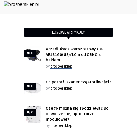
LOSOWE ARTYKUŁY
Przedłużacz warsztatowy OR-
0
AE13160(GS)/10m od ORNO z
hakiem
by
prospersklep
Co potrafi skaner częstotliwości?
0
by
prospersklep
Czego można się spodziewać po
0
nowoczesnej aparaturze
modułowej?
by
prospersklep