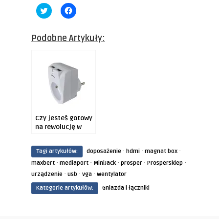
Click
Click
to
to
share
share
on
on
Twitter
Facebook
Podobne Artykuły:
(Opens
(Opens
in
in
new
new
window)
window)
Czy jesteś gotowy
na rewolucję w
ładowaniu?
·
·
·
Tagi artykułów:
doposażenie
hdmi
magnat box
·
·
·
·
·
maxbert
mediaport
MiniJack
prosper
Prospersklep
·
·
·
urządzenie
usb
vga
wentylator
Kategorie artykułów:
Gniazda i łączniki