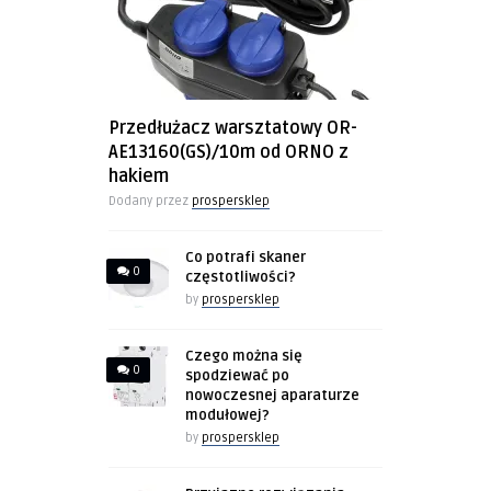
Przedłużacz warsztatowy OR-
AE13160(GS)/10m od ORNO z
hakiem
Dodany przez
prospersklep
Co potrafi skaner
0
częstotliwości?
by
prospersklep
Czego można się
0
spodziewać po
nowoczesnej aparaturze
modułowej?
by
prospersklep