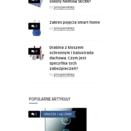
osłony hełmów SECRA?
by
prospersklep
Zakres pojęcia smart home
0
by
prospersklep
Drabina z kloszem
0
ochronnym i balustrada
dachowa. Czym jest
specyfika tych
zabezpieczeń?
by
prospersklep
POPULARNE ARTYKUŁY
5
GNIAZDA I ŁĄCZNIKI