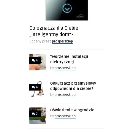
Co oznacza dla Ciebie
„inteligentny dom”?
Dodany przez
prospersklep
Tworzenie instalacji
4
elektrycznej
by
prospersklep
Odkurzacz przemysłowy
4
odpowiedni dla ciebie?
by
prospersklep
Oświetlenie w ogrodzie
2
by
prospersklep