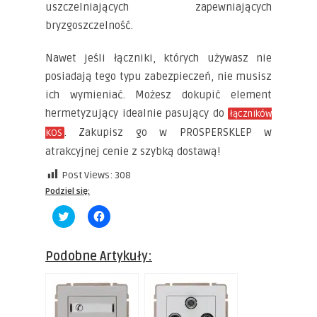
uszczelniających zapewniających
bryzgoszczelność.
Nawet jeśli łączniki, których używasz nie
posiadają tego typu zabezpieczeń, nie musisz
ich wymieniać. Możesz dokupić element
hermetyzujący idealnie pasujący do
łączników
. Zakupisz go w PROSPERSKLEP w
KOS
atrakcyjnej cenie z szybką dostawą!
Post Views:
308
Podziel się:
Click
Click
to
to
share
share
on
on
Twitter
Facebook
Podobne Artykuły:
(Opens
(Opens
in
in
new
new
window)
window)