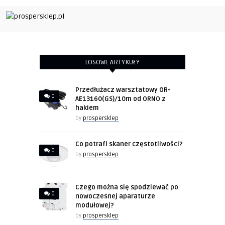
LOSOWE ARTYKUŁY
Przedłużacz warsztatowy OR-
0
AE13160(GS)/10m od ORNO z
hakiem
by
prospersklep
Co potrafi skaner częstotliwości?
0
by
prospersklep
Czego można się spodziewać po
0
nowoczesnej aparaturze
modułowej?
by
prospersklep