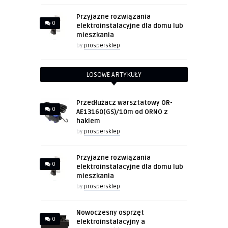
Przyjazne rozwiązania
0
elektroinstalacyjne dla domu lub
mieszkania
by
prospersklep
LOSOWE ARTYKUŁY
Przedłużacz warsztatowy OR-
0
AE13160(GS)/10m od ORNO z
hakiem
by
prospersklep
Przyjazne rozwiązania
0
elektroinstalacyjne dla domu lub
mieszkania
by
prospersklep
Nowoczesny osprzęt
0
elektroinstalacyjny a