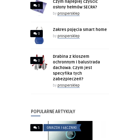
Czym najlepiej czyścić
0
osłony hełmów SECRA?
by
prospersklep
Zakres pojęcia smart home
0
by
prospersklep
Drabina z kloszem
0
ochronnym i balustrada
dachowa. Czym jest
specyfika tych
zabezpieczeń?
by
prospersklep
POPULARNE ARTYKUŁY
5
GNIAZDA I ŁĄCZNIKI