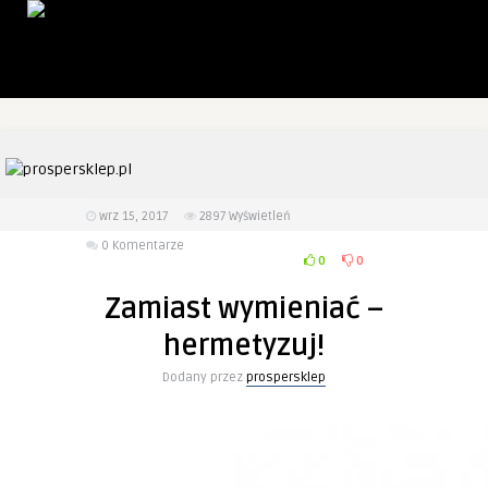
wrz 15, 2017
2897
Wyświetleń
0 Komentarze
0
0
Zamiast wymieniać –
hermetyzuj!
Dodany przez
prospersklep