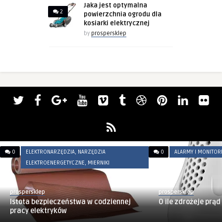
Jaka jest optymalna
2
powierzchnia ogrodu dla
kosiarki elektrycznej
by
prospersklep
0
ELEKTRONARZĘDZIA, NARZĘDZIA
0
ALARMY I MONITOR
ELEKTROENERGETYCZNE, MIERNIKI
prospersklep
prospersklep
Istota bezpieczeństwa w codziennej
O ile zdrożeje prąd
pracy elektryków