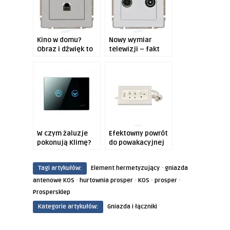
Kino w domu?
Nowy wymiar
Obraz i dźwięk to
telewizji – fakt
nie wszystko!
czy utopia?
W czym żaluzje
Efektowny powrót
pokonują Klimę?
do powakacyjnej
rzeczywistości z
PROSPERSKLEP?
·
Tagi artykułów:
Element hermetyzujący
gniazda
·
·
·
·
antenowe KOS
hurtownia prosper
KOS
prosper
Prospersklep
Kategorie artykułów:
Gniazda i łączniki