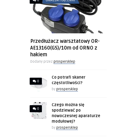
0
GNIAZDA I ŁĄCZNIKI
Przedłużacz warsztatowy OR-
AE13160(GS)/10m od ORNO z
hakiem
Dodany przez
prospersklep
Co potrafi skaner
0
częstotliwości?
by
prospersklep
Czego można się
0
spodziewać po
nowoczesnej aparaturze
modułowej?
by
prospersklep