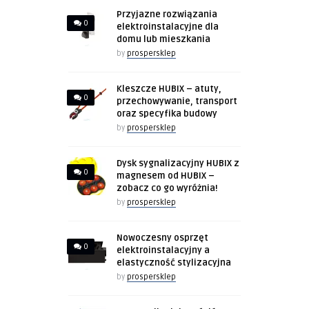
Przyjazne rozwiązania
0
elektroinstalacyjne dla
domu lub mieszkania
by
prospersklep
Kleszcze HUBIX – atuty,
0
przechowywanie, transport
oraz specyfika budowy
by
prospersklep
Dysk sygnalizacyjny HUBIX z
0
magnesem od HUBIX –
zobacz co go wyróżnia!
by
prospersklep
Nowoczesny osprzęt
0
elektroinstalacyjny a
elastyczność stylizacyjna
by
prospersklep