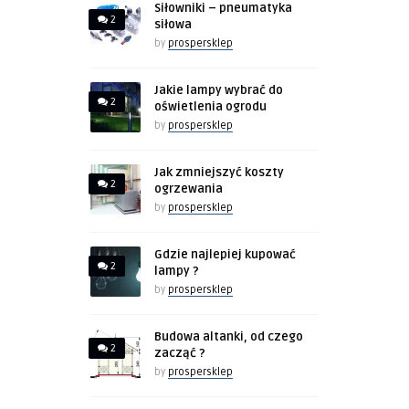
Siłowniki – pneumatyka
2
siłowa
by
prospersklep
Jakie lampy wybrać do
2
oświetlenia ogrodu
by
prospersklep
Jak zmniejszyć koszty
2
ogrzewania
by
prospersklep
Gdzie najlepiej kupować
2
lampy ?
by
prospersklep
Budowa altanki, od czego
2
zacząć ?
by
prospersklep