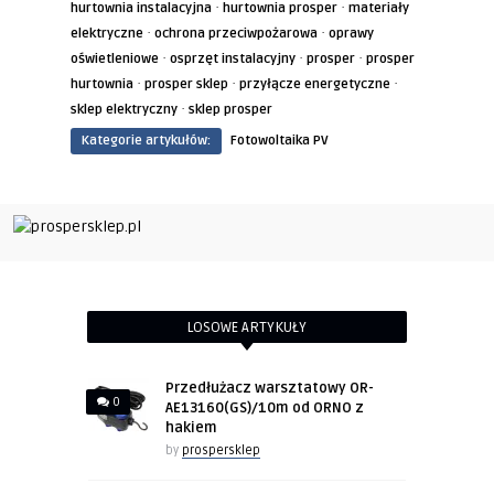
·
·
hurtownia instalacyjna
hurtownia prosper
materiały
·
·
elektryczne
ochrona przeciwpożarowa
oprawy
·
·
·
oświetleniowe
osprzęt instalacyjny
prosper
prosper
·
·
·
hurtownia
prosper sklep
przyłącze energetyczne
·
sklep elektryczny
sklep prosper
Kategorie artykułów:
Fotowoltaika PV
LOSOWE ARTYKUŁY
Przedłużacz warsztatowy OR-
0
AE13160(GS)/10m od ORNO z
hakiem
by
prospersklep