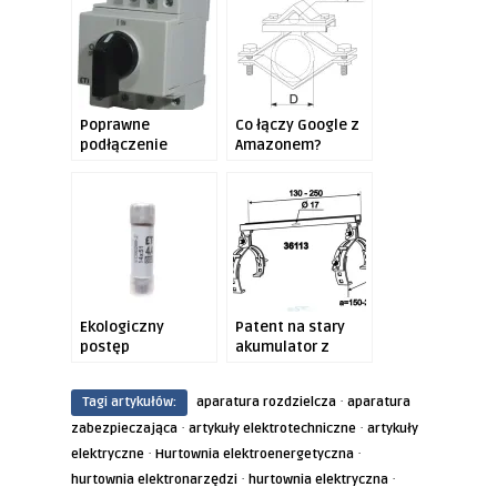
Poprawne
Co łączy Google z
podłączenie
Amazonem?
ogranicznika
przepięć?
Ekologiczny
Patent na stary
postęp
akumulator z
samochodu?
·
Tagi artykułów:
aparatura rozdzielcza
aparatura
·
·
zabezpieczająca
artykuły elektrotechniczne
artykuły
·
·
elektryczne
Hurtownia elektroenergetyczna
·
·
hurtownia elektronarzędzi
hurtownia elektryczna