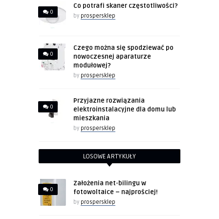
Co potrafi skaner częstotliwości?
0
by
prospersklep
Czego można się spodziewać po
0
nowoczesnej aparaturze
modułowej?
by
prospersklep
Przyjazne rozwiązania
0
elektroinstalacyjne dla domu lub
mieszkania
by
prospersklep
LOSOWE ARTYKUŁY
Założenia net-bilingu w
0
fotowoltaice – najprościej!
by
prospersklep