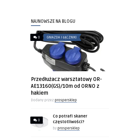
NAJNOWSZE NA BLOGU
0
GNIAZDA I ŁĄCZNIKI
Przedłużacz warsztatowy OR-
AE13160(GS)/10m od ORNO z
hakiem
Dodany przez
prospersklep
Co potrafi skaner
0
częstotliwości?
by
prospersklep