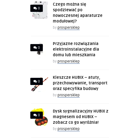
Czego można się
0
spodziewać po
nowoczesnej aparaturze
modułowej?
by
prospersklep
Przyjazne rozwiązania
0
elektroinstalacyjne dla
domu lub mieszkania
by
prospersklep
Kleszcze HUBIX – atuty,
0
przechowywanie, transport
oraz specyfika budowy
by
prospersklep
Dysk sygnalizacyjny HUBIX z
0
magnesem od HUBIX –
zobacz co go wyróżnia!
by
prospersklep