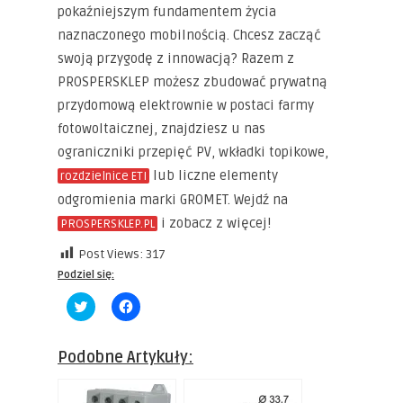
pokaźniejszym fundamentem życia
naznaczonego mobilnością. Chcesz zacząć
swoją przygodę z innowacją? Razem z
PROSPERSKLEP możesz zbudować prywatną
przydomową elektrownie w postaci farmy
fotowoltaicznej, znajdziesz u nas
ograniczniki przepięć PV, wkładki topikowe,
lub liczne elementy
rozdzielnice ETI
odgromienia marki GROMET. Wejdź na
i zobacz z więcej!
PROSPERSKLEP.PL
Post Views:
317
Podziel się:
Click
Click
to
to
share
share
on
on
Twitter
Facebook
Podobne Artykuły:
(Opens
(Opens
in
in
new
new
window)
window)