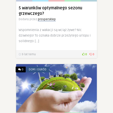
5 warunków optymalnego sezonu
grzewczego?
Dodany przez
prospersklep
Wspomnienia z wakacji są wciąż żywe? Nic
dziwnego! To oznaka dobrze przeżytego urlopu i
solidnego […]
9 lat temu
0
0
0
DOM I OGRÓD