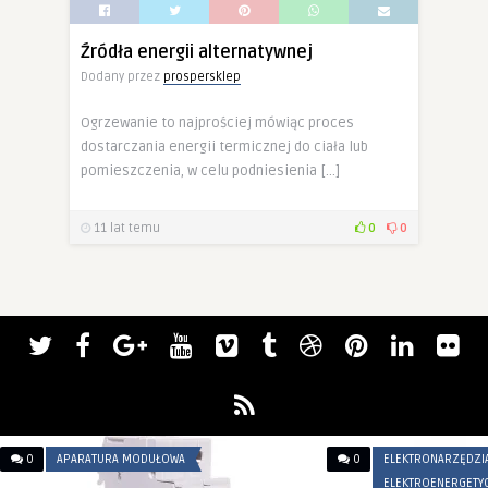
Źródła energii alternatywnej
Dodany przez
prospersklep
Ogrzewanie to najprościej mówiąc proces
dostarczania energii termicznej do ciała lub
pomieszczenia, w celu podniesienia […]
11 lat temu
0
0
0
APARATURA MODUŁOWA
0
ELEKTRONARZĘDZIA
ELEKTROENERGETYC