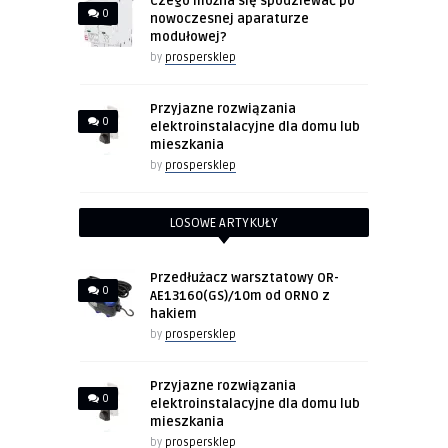
Czego można się spodziewać po
0
nowoczesnej aparaturze
modułowej?
by
prospersklep
Przyjazne rozwiązania
0
elektroinstalacyjne dla domu lub
mieszkania
by
prospersklep
LOSOWE ARTYKUŁY
Przedłużacz warsztatowy OR-
0
AE13160(GS)/10m od ORNO z
hakiem
by
prospersklep
Przyjazne rozwiązania
0
elektroinstalacyjne dla domu lub
mieszkania
by
prospersklep