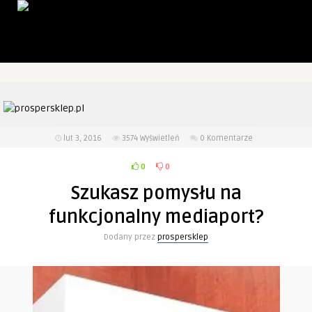
lut 3, 2016
3574
Wyświetleń
0 Komentarze
0
0
Szukasz pomysłu na
funkcjonalny mediaport?
Dodany przez
prospersklep