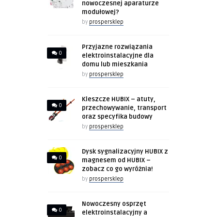
nowoczesnej aparaturze
modułowej?
by
prospersklep
Przyjazne rozwiązania
0
elektroinstalacyjne dla
domu lub mieszkania
by
prospersklep
Kleszcze HUBIX – atuty,
0
przechowywanie, transport
oraz specyfika budowy
by
prospersklep
Dysk sygnalizacyjny HUBIX z
0
magnesem od HUBIX –
zobacz co go wyróżnia!
by
prospersklep
Nowoczesny osprzęt
0
elektroinstalacyjny a