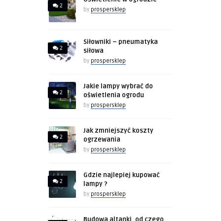
2
by
prospersklep
Siłowniki – pneumatyka
2
siłowa
by
prospersklep
Jakie lampy wybrać do
2
oświetlenia ogrodu
by
prospersklep
Jak zmniejszyć koszty
2
ogrzewania
by
prospersklep
Gdzie najlepiej kupować
2
lampy ?
by
prospersklep
Budowa altanki, od czego