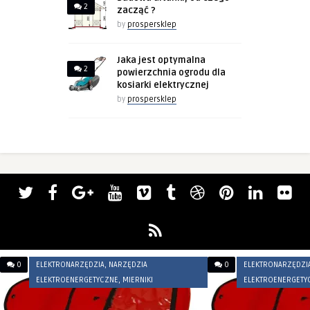
2
zacząć ?
by
prospersklep
Jaka jest optymalna
2
powierzchnia ogrodu dla
kosiarki elektrycznej
by
prospersklep
0
ELEKTRONARZĘDZIA, NARZĘDZIA
0
ELEKTRONARZĘDZIA
ELEKTROENERGETYCZNE, MIERNIKI
ELEKTROENERGETYC