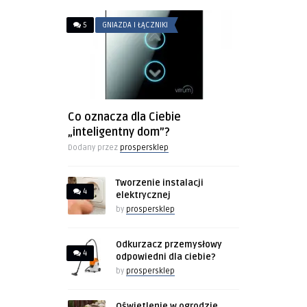
5
GNIAZDA I ŁĄCZNIKI
Co oznacza dla Ciebie
„inteligentny dom”?
Dodany przez
prospersklep
Tworzenie instalacji
4
elektrycznej
by
prospersklep
Odkurzacz przemysłowy
4
odpowiedni dla ciebie?
by
prospersklep
Oświetlenie w ogrodzie