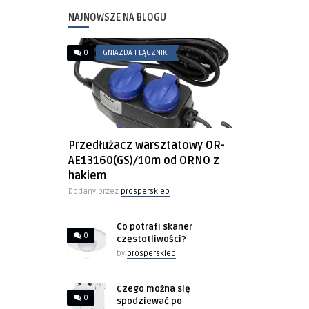
NAJNOWSZE NA BLOGU
0
GNIAZDA I ŁĄCZNIKI
Przedłużacz warsztatowy OR-
AE13160(GS)/10m od ORNO z
hakiem
Dodany przez
prospersklep
Co potrafi skaner
0
częstotliwości?
by
prospersklep
Czego można się
0
spodziewać po