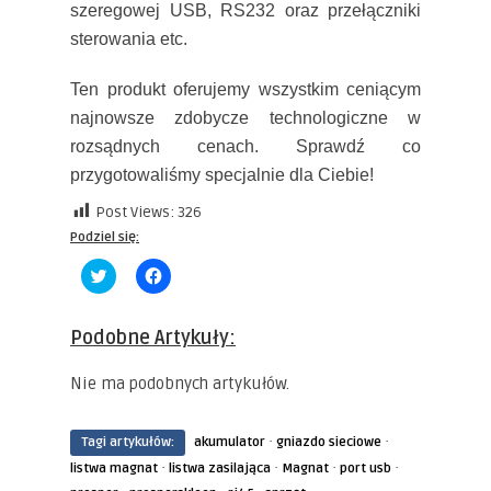
szeregowej USB, RS232 oraz przełączniki
sterowania etc.
Ten produkt oferujemy wszystkim ceniącym
najnowsze zdobycze technologiczne w
rozsądnych cenach. Sprawdź co
przygotowaliśmy specjalnie dla Ciebie!
Post Views:
326
Podziel się:
Click
Click
to
to
share
share
on
on
Twitter
Facebook
Podobne Artykuły:
(Opens
(Opens
in
in
new
new
Nie ma podobnych artykułów.
window)
window)
·
·
Tagi artykułów:
akumulator
gniazdo sieciowe
·
·
·
·
listwa magnat
listwa zasilająca
Magnat
port usb