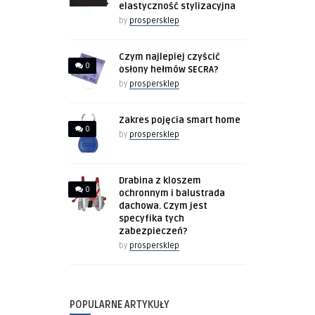
elastyczność stylizacyjna
by
prospersklep
Czym najlepiej czyścić
0
osłony hełmów SECRA?
by
prospersklep
Zakres pojęcia smart home
0
by
prospersklep
Drabina z kloszem
0
ochronnym i balustrada
dachowa. Czym jest
specyfika tych
zabezpieczeń?
by
prospersklep
POPULARNE ARTYKUŁY