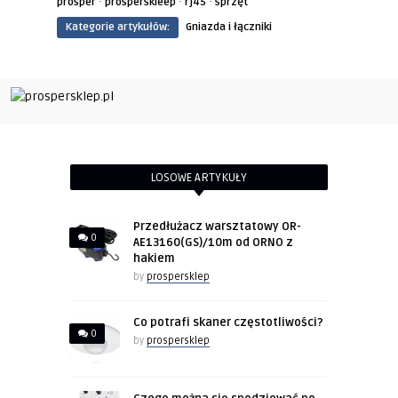
·
·
·
prosper
prosperskleep
rj45
sprzęt
Kategorie artykułów:
Gniazda i łączniki
LOSOWE ARTYKUŁY
Przedłużacz warsztatowy OR-
0
AE13160(GS)/10m od ORNO z
hakiem
by
prospersklep
Co potrafi skaner częstotliwości?
0
by
prospersklep