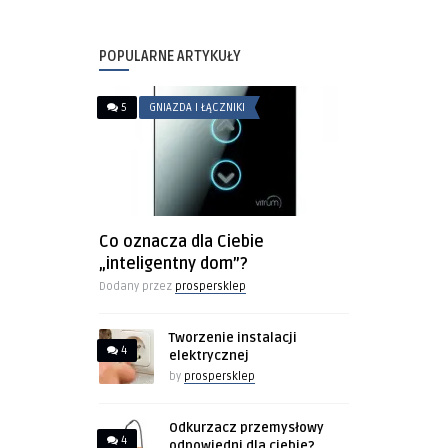
POPULARNE ARTYKUŁY
5
GNIAZDA I ŁĄCZNIKI
Co oznacza dla Ciebie
„inteligentny dom”?
Dodany przez
prospersklep
Tworzenie instalacji
4
elektrycznej
by
prospersklep
Odkurzacz przemysłowy
4
odpowiedni dla ciebie?