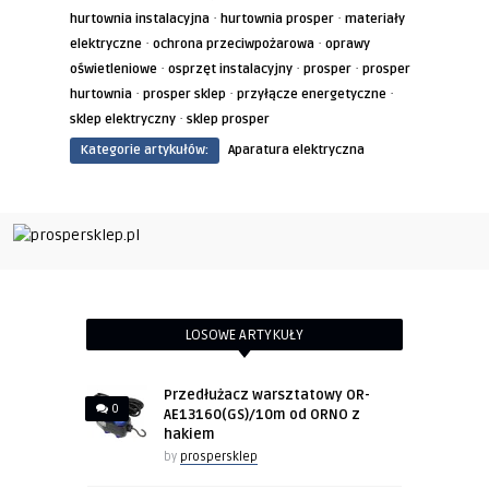
·
·
hurtownia instalacyjna
hurtownia prosper
materiały
·
·
elektryczne
ochrona przeciwpożarowa
oprawy
·
·
·
oświetleniowe
osprzęt instalacyjny
prosper
prosper
·
·
·
hurtownia
prosper sklep
przyłącze energetyczne
·
sklep elektryczny
sklep prosper
Kategorie artykułów:
Aparatura elektryczna
LOSOWE ARTYKUŁY
Przedłużacz warsztatowy OR-
0
AE13160(GS)/10m od ORNO z
hakiem
by
prospersklep