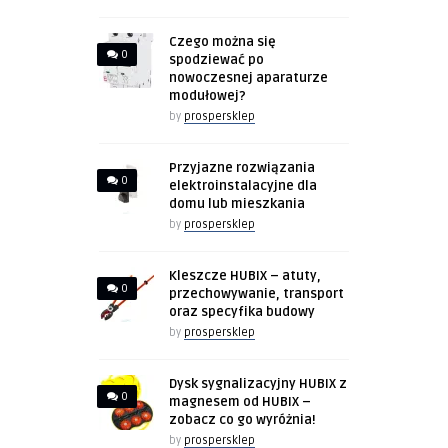
Czego można się
0
spodziewać po
nowoczesnej aparaturze
modułowej?
by
prospersklep
Przyjazne rozwiązania
0
elektroinstalacyjne dla
domu lub mieszkania
by
prospersklep
Kleszcze HUBIX – atuty,
0
przechowywanie, transport
oraz specyfika budowy
by
prospersklep
Dysk sygnalizacyjny HUBIX z
0
magnesem od HUBIX –
zobacz co go wyróżnia!
by
prospersklep