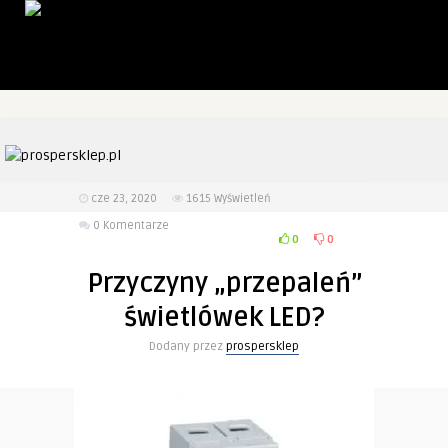
cze 23, 2020
1615
Wyświetleń
0 Komentarze
0
0
Przyczyny „przepaleń”
świetlówek LED?
Dodany przez
prospersklep