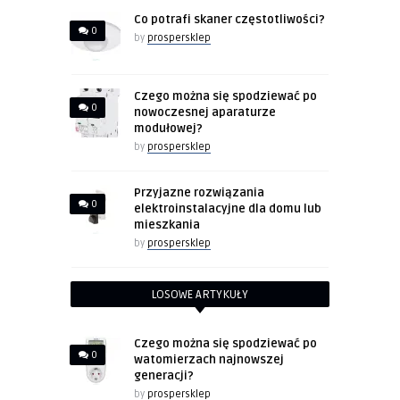
Co potrafi skaner częstotliwości?
0
by
prospersklep
Czego można się spodziewać po
0
nowoczesnej aparaturze
modułowej?
by
prospersklep
Przyjazne rozwiązania
0
elektroinstalacyjne dla domu lub
mieszkania
by
prospersklep
LOSOWE ARTYKUŁY
Czego można się spodziewać po
0
watomierzach najnowszej
generacji?
by
prospersklep