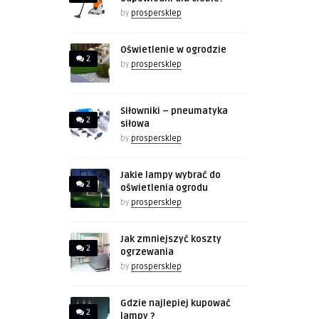
by
prospersklep
Oświetlenie w ogrodzie
2
by
prospersklep
Siłowniki – pneumatyka
2
siłowa
by
prospersklep
Jakie lampy wybrać do
2
oświetlenia ogrodu
by
prospersklep
Jak zmniejszyć koszty
2
ogrzewania
by
prospersklep
Gdzie najlepiej kupować
2
lampy ?