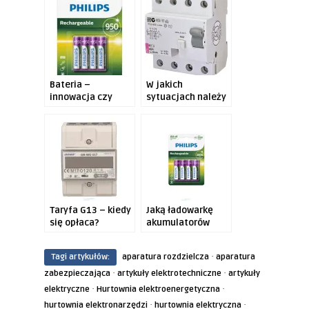
window)
window)
Bateria –
W jakich
innowacja czy
sytuacjach należy
klasyk?
testować
wyłącznik
różnicowoprądowy?
Taryfa G13 – kiedy
Jaką ładowarkę
się opłaca?
akumulatorów
warto kupić i
dlaczego?
·
Tagi artykułów:
aparatura rozdzielcza
aparatura
·
·
zabezpieczająca
artykuły elektrotechniczne
artykuły
·
·
elektryczne
Hurtownia elektroenergetyczna
·
·
hurtownia elektronarzędzi
hurtownia elektryczna