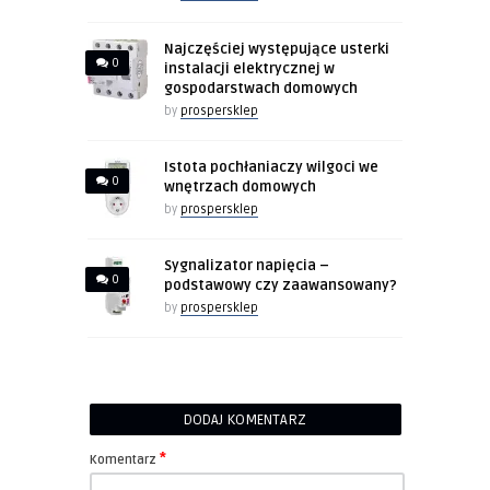
Najczęściej występujące usterki
0
instalacji elektrycznej w
gospodarstwach domowych
by
prospersklep
Istota pochłaniaczy wilgoci we
0
wnętrzach domowych
by
prospersklep
Sygnalizator napięcia –
0
podstawowy czy zaawansowany?
by
prospersklep
DODAJ KOMENTARZ
*
Komentarz