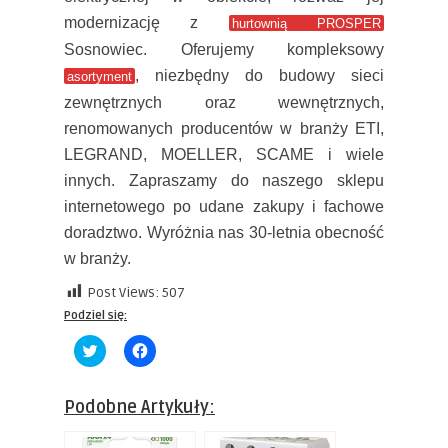
modernizację z
hurtownią PROSPER
Sosnowiec. Oferujemy kompleksowy
, niezbędny do budowy sieci
asortyment
zewnętrznych oraz wewnętrznych,
renomowanych producentów w branży ETI,
LEGRAND, MOELLER, SCAME i wiele
innych. Zapraszamy do naszego sklepu
internetowego po udane zakupy i fachowe
doradztwo. Wyróżnia nas 30-letnia obecność
w branży.
Post Views:
507
Podziel się:
Click
Click
to
to
share
share
on
on
Twitter
Facebook
Podobne Artykuły:
(Opens
(Opens
in
in
new
new