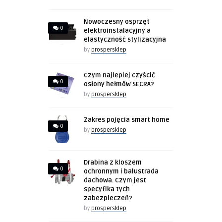
Nowoczesny osprzęt
0
elektroinstalacyjny a
elastyczność stylizacyjna
by
prospersklep
Czym najlepiej czyścić
0
osłony hełmów SECRA?
by
prospersklep
Zakres pojęcia smart home
0
by
prospersklep
Drabina z kloszem
0
ochronnym i balustrada
dachowa. Czym jest
specyfika tych
zabezpieczeń?
by
prospersklep