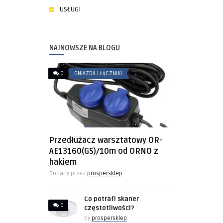
USŁUGI
NAJNOWSZE NA BLOGU
0
GNIAZDA I ŁĄCZNIKI
Przedłużacz warsztatowy OR-
AE13160(GS)/10m od ORNO z
hakiem
Dodany przez
prospersklep
Co potrafi skaner
0
częstotliwości?
by
prospersklep