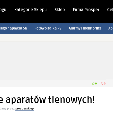
logu
Kategorie Sklepu
Sklep
Firma Prosper
Cel
iego napięcia SN
Fotowoltaika PV
Alarmy i monitoring
Ap
0
0
e aparatów tlenowych!
dany przez
prospersklep