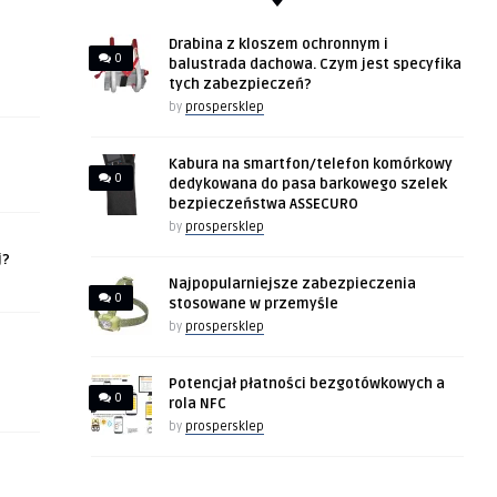
Drabina z kloszem ochronnym i
0
balustrada dachowa. Czym jest specyfika
tych zabezpieczeń?
by
prospersklep
Kabura na smartfon/telefon komórkowy
0
dedykowana do pasa barkowego szelek
bezpieczeństwa ASSECURO
by
prospersklep
j?
Najpopularniejsze zabezpieczenia
0
stosowane w przemyśle
by
prospersklep
Potencjał płatności bezgotówkowych a
0
rola NFC
by
prospersklep