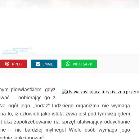
PIN IT
EMAIL
WHATSAPP
nnym pierwiastkiem, gdyż
ować – pobierając go z
 Na ogół jego „podaż” ludzkiego organizmu nie wymaga
na to, iż człowiek jako istota żywa jest pod tym względem
t oka zapotrzebowanie na sprzęt ułatwiający oddychanie
lne – nic bardziej mylnego! Wiele osób wymaga jego
odnie funkcjonować.