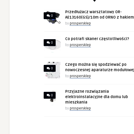
Przedłużacz warsztatowy OR-
0
AE13160(GS)/10m od ORNO z hakiem
by
prospersklep
Co potrafi skaner częstotliwości?
0
by
prospersklep
Czego można się spodziewać po
0
nowoczesnej aparaturze modułowe
by
prospersklep
Przyjazne rozwiązania
0
elektroinstalacyjne dla domu lub
mieszkania
by
prospersklep