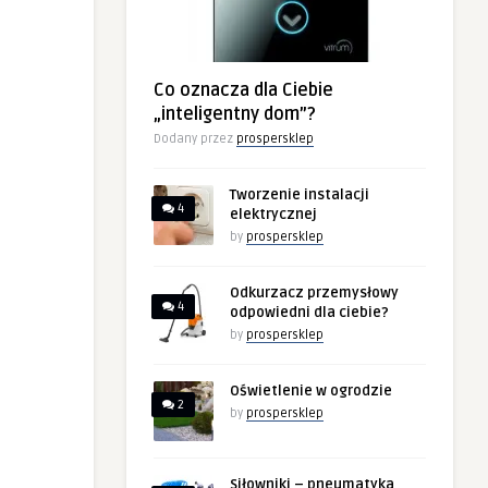
Co oznacza dla Ciebie
„inteligentny dom”?
Dodany przez
prospersklep
Tworzenie instalacji
4
elektrycznej
by
prospersklep
Odkurzacz przemysłowy
4
odpowiedni dla ciebie?
by
prospersklep
Oświetlenie w ogrodzie
2
by
prospersklep
Siłowniki – pneumatyka