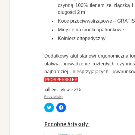
czynną 100% tlenem ze złączką i
długości 2 m
Koce przeciwwstrząsowe – GRATIS
Miejsce na środki opatrunkowe
Kołnierz ortopedyczny
Dodatkowy atut stanowi ergonomiczna tor
ułatwia prowadzenie rozległych czynno
najbardziej niesprzyjających uwarunk
!
PROSPERSKLEP
Post Views:
274
Podziel się:
Click
Click
to
to
share
share
on
on
Twitter
Facebook
Podobne Artykuły:
(Opens
(Opens
in
in
new
new