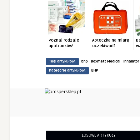
window)
window)
Poznaj rodzaje
Apteczka na miarę
B
opatrunków!
oczekiwań?
w
rę
·
·
Tagi artykułów:
bhp
Boxmett Medical
inhalator
Kategorie artykułów:
BHP
LOSOWE ARTYKUŁY