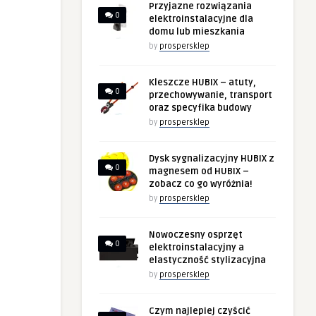
Przyjazne rozwiązania
0
elektroinstalacyjne dla
domu lub mieszkania
by
prospersklep
Kleszcze HUBIX – atuty,
0
przechowywanie, transport
oraz specyfika budowy
by
prospersklep
Dysk sygnalizacyjny HUBIX z
0
magnesem od HUBIX –
zobacz co go wyróżnia!
by
prospersklep
Nowoczesny osprzęt
0
elektroinstalacyjny a
elastyczność stylizacyjna
by
prospersklep
Czym najlepiej czyścić