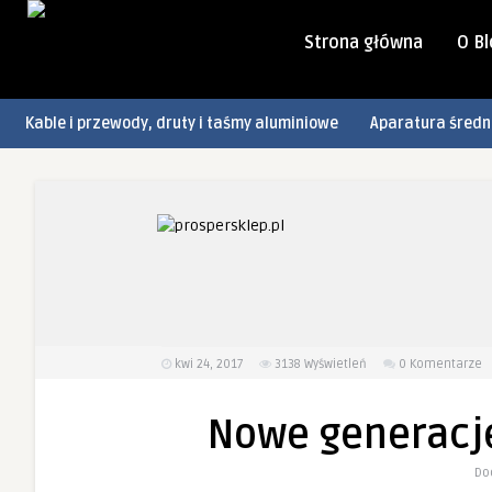
Strona główna
O B
Kable i przewody, druty i taśmy aluminiowe
Aparatura średn
kwi 24, 2017
3138
Wyświetleń
0 Komentarze
Nowe generacj
Do