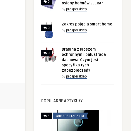
0
osłony hełmów SECRA?
by
prospersklep
Zakres pojęcia smart home
0
by
prospersklep
Drabina z kloszem
0
ochronnym i balustrada
dachowa. Czym jest
specyfika tych
zabezpieczeń?
by
prospersklep
POPULARNE ARTYKUŁY
5
GNIAZDA I ŁĄCZNIKI