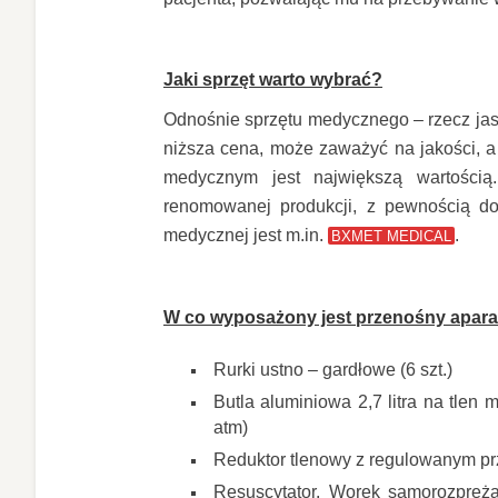
Jaki sprzęt warto wybrać?
Odnośnie sprzętu medycznego – rzecz jas
niższa cena, może zaważyć na jakości, a t
medycznym jest największą wartością
renomowanej produkcji, z pewnością do
medycznej jest m.in.
.
BXMET MEDICAL
W co wyposażony jest przenośny aparat
Rurki ustno – gardłowe (6 szt.)
Butla aluminiowa 2,7 litra na tlen
atm)
Reduktor tlenowy z regulowanym pr
Resuscytator. Worek samorozprężal