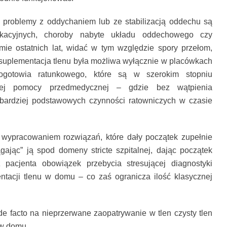
h problemy z oddychaniem lub ze stabilizacją oddechu są
acyjnych, choroby nabyte układu oddechowego czy
mie ostatnich lat, widać w tym względzie spory przełom,
uplementacja tlenu była możliwa wyłącznie w placówkach
gotowia ratunkowego, które są w szerokim stopniu
źnej pomocy przedmedycznej – gdzie bez wątpienia
jbardziej podstawowych czynności ratowniczych w czasie
ypracowaniem rozwiązań, które dały początek zupełnie
gając” ją spod domeny stricte szpitalnej, dając początek
z pacjenta obowiązek przebycia stresującej diagnostyki
entacji tlenu w domu – co zaś ogranicza ilość klasycznej
 facto na nieprzerwane zaopatrywanie w tlen czysty tlen
 w domu.