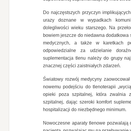
Do najczęstszych przyczyn implikującyc
urazy doznane w wypadkach komunik
dolegliwości wieku starszego. Na przeło
bowiem jeszcze do niedawna dodatkowa s
medycznych, a także w karetkach po
odpowiedzialne za udzielanie dora
suplementacja tlenu należy do grupy na
znacznej części zaistniałych zdarzeń.
Światowy rozwój medycyny zaowocował w
nowemu podejściu do tlenoterapii „wycią
opieki poza szpitalnej, która zwalnia 
szpitalnej, dając szeroki komfort suplem
hospitalizacji do niezbędnego minimum.
Nowoczesne aparaty tlenowe pozwalają de
pacjenta, pozwalając mu na przebywanie