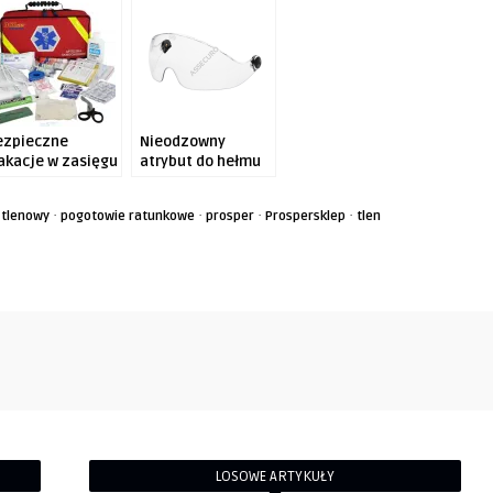
ezpieczne
Nieodzowny
akacje w zasięgu
atrybut do hełmu
ki?
ASSECURO?
·
·
·
·
 tlenowy
pogotowie ratunkowe
prosper
Prospersklep
tlen
LOSOWE ARTYKUŁY