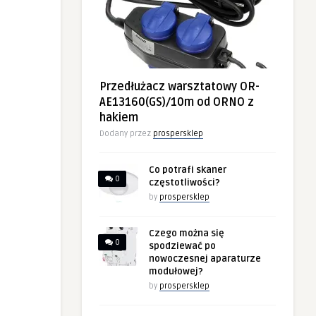
Przedłużacz warsztatowy OR-
AE13160(GS)/10m od ORNO z
hakiem
Dodany przez
prospersklep
Co potrafi skaner
0
częstotliwości?
by
prospersklep
Czego można się
0
spodziewać po
nowoczesnej aparaturze
modułowej?
by
prospersklep