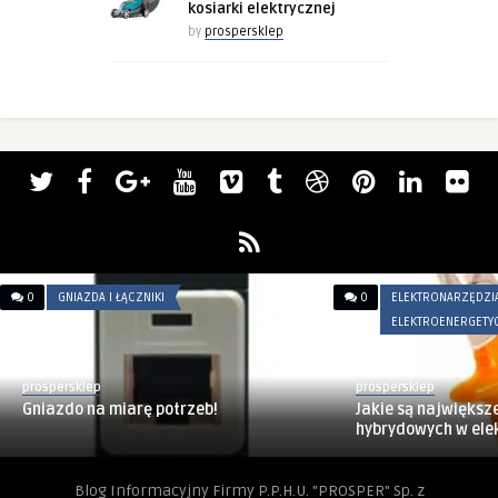
kosiarki elektrycznej
by
prospersklep
0
GNIAZDA I ŁĄCZNIKI
0
ELEKTRONARZĘDZIA
ELEKTROENERGETYC
prospersklep
prospersklep
Gniazdo na miarę potrzeb!
Jakie są największ
hybrydowych w ele
Blog Informacyjny Firmy P.P.H.U. "PROSPER" Sp. z