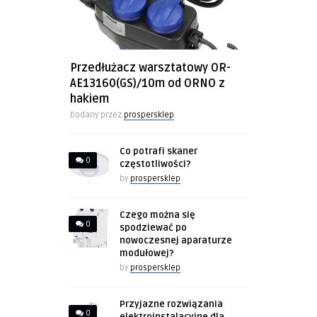
Przedłużacz warsztatowy OR-
AE13160(GS)/10m od ORNO z
hakiem
Dodany przez
prospersklep
Co potrafi skaner
0
częstotliwości?
by
prospersklep
Czego można się
0
spodziewać po
nowoczesnej aparaturze
modułowej?
by
prospersklep
Przyjazne rozwiązania
0