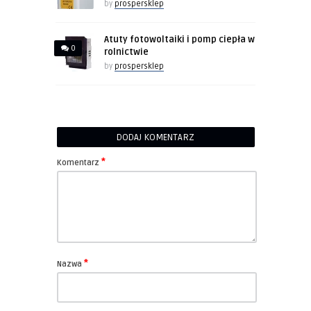
by
prospersklep
Atuty fotowoltaiki i pomp ciepła w
0
rolnictwie
by
prospersklep
DODAJ KOMENTARZ
*
Komentarz
*
Nazwa