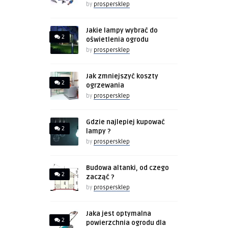
by
prospersklep
Jakie lampy wybrać do
2
oświetlenia ogrodu
by
prospersklep
Jak zmniejszyć koszty
2
ogrzewania
by
prospersklep
Gdzie najlepiej kupować
2
lampy ?
by
prospersklep
Budowa altanki, od czego
2
zacząć ?
by
prospersklep
Jaka jest optymalna
2
powierzchnia ogrodu dla