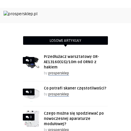
LOSOWE ARTYKUŁY
Przedłużacz warsztatowy OR-
0
AE13160(GS)/10m od ORNO z
hakiem
by
prospersklep
Co potrafi skaner częstotliwości?
0
by
prospersklep
Czego można się spodziewać po
0
nowoczesnej aparaturze
modułowej?
by
prospersklep