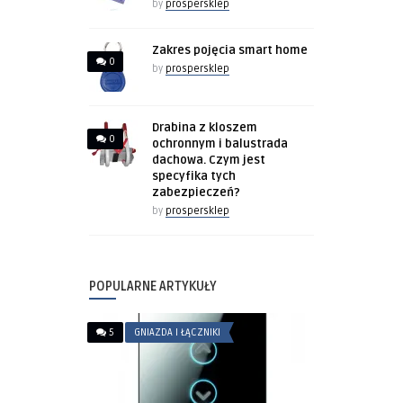
by
prospersklep
Zakres pojęcia smart home
0
by
prospersklep
Drabina z kloszem
0
ochronnym i balustrada
dachowa. Czym jest
specyfika tych
zabezpieczeń?
by
prospersklep
POPULARNE ARTYKUŁY
5
GNIAZDA I ŁĄCZNIKI