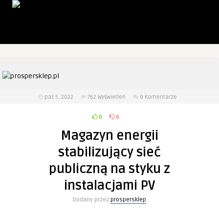
paź 5, 2022
762
Wyświetleń
0 Komentarze
0
0
Magazyn energii
stabilizujący sieć
publiczną na styku z
instalacjami PV
Dodany przez
prospersklep