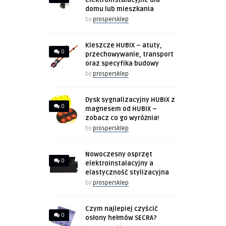
elektroinstalacyjne dla
domu lub mieszkania
by
prospersklep
Kleszcze HUBIX – atuty,
0
przechowywanie, transport
oraz specyfika budowy
by
prospersklep
Dysk sygnalizacyjny HUBIX z
0
magnesem od HUBIX –
zobacz co go wyróżnia!
by
prospersklep
Nowoczesny osprzęt
0
elektroinstalacyjny a
elastyczność stylizacyjna
by
prospersklep
Czym najlepiej czyścić
0
osłony hełmów SECRA?