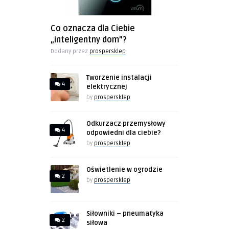
Co oznacza dla Ciebie
„inteligentny dom”?
Dodany przez
prospersklep
Tworzenie instalacji
4
elektrycznej
by
prospersklep
Odkurzacz przemysłowy
4
odpowiedni dla ciebie?
by
prospersklep
Oświetlenie w ogrodzie
2
by
prospersklep
Siłowniki – pneumatyka
2
siłowa