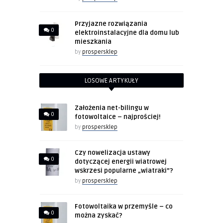
Przyjazne rozwiązania
0
elektroinstalacyjne dla domu lub
mieszkania
by
prospersklep
LOSOWE ARTYKUŁY
Założenia net-bilingu w
0
fotowoltaice – najprościej!
by
prospersklep
Czy nowelizacja ustawy
0
dotyczącej energii wiatrowej
wskrzesi popularne „wiatraki”?
by
prospersklep
Fotowoltaika w przemyśle – co
0
można zyskać?