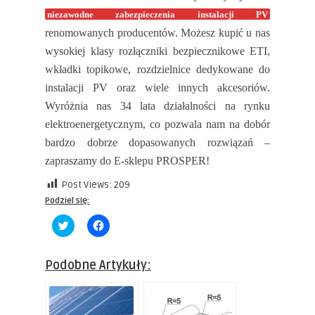
niezawodne zabezpieczenia instalacji PV
renomowanych producentów. Możesz kupić u nas
wysokiej klasy rozłączniki bezpiecznikowe ETI,
wkładki topikowe, rozdzielnice dedykowane do
instalacji PV oraz wiele innych akcesoriów.
Wyróżnia nas 34 lata działalności na rynku
elektroenergetycznym, co pozwala nam na dobór
bardzo dobrze dopasowanych rozwiązań –
zapraszamy do E-sklepu PROSPER!
Post Views:
209
Podziel się:
Click
Click
to
to
share
share
on
on
Twitter
Facebook
Podobne Artykuły:
(Opens
(Opens
in
in
new
new
window)
window)