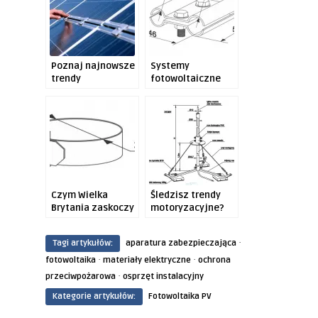
Poznaj najnowsze
Systemy
trendy
fotowoltaiczne
fotowoltaiczne
jako zasilanie
podstawowe?
Czym Wielka
Śledzisz trendy
Brytania zaskoczy
motoryzacyjne?
nieprzekonanych?
·
Tagi artykułów:
aparatura zabezpieczająca
·
·
fotowoltaika
materiały elektryczne
ochrona
·
przeciwpożarowa
osprzęt instalacyjny
Kategorie artykułów:
Fotowoltaika PV