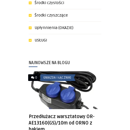
Środki czystości
Środki czyszczące
Upłynnienia (OKAZJE)
USŁUGI
NAJNOWSZE NA BLOGU
0
GNIAZDA I ŁĄCZNIKI
Przedłużacz warsztatowy OR-
AE13160(GS)/10m od ORNO z
hakiem