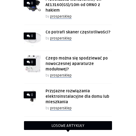
0
AE13160(GS)/10m od ORNO z
hakiem
by
prospersklep
Co potrafi skaner częstotliwości?
0
by
prospersklep
Czego można się spodziewać po
0
nowoczesnej aparaturze
modułowej?
by
prospersklep
Przyjazne rozwiązania
0
elektroinstalacyjne dla domu lub
mieszkania
by
prospersklep
LOSOWE ARTYKUŁY