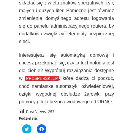
składać się z wielu znaków specjalnych, cyfr,
małych i dużych liter. Pomocne jest również
zmienienie domyślnego adresu logowania
się do panelu administracyjnego routera, by
dodatkowo zwiększyć elementy bezpiecznej
sieci.
Interesujesz się automatyką domową i
chcesz przekonać się, czy ta technologia jest
dla ciebie? Wypróbuj rozwiązania dostępne
w
, które dadzą ci poczuć,
PROSPERSKLEP
choć namiastkę automatyki oświetleniowej,
dzięki wygodnej obsłudze żarówki przy
pomocy pilota bezprzewodowego od ORNO.
Post Views:
253
Podziel się:
Click
Click
to
to