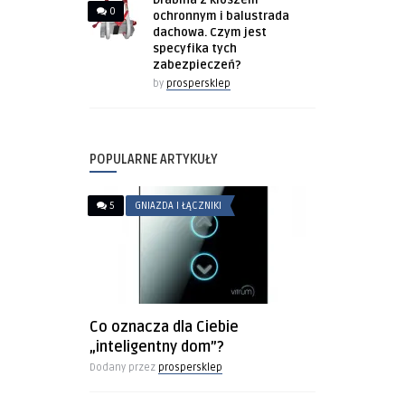
Drabina z kloszem
0
ochronnym i balustrada
dachowa. Czym jest
specyfika tych
zabezpieczeń?
by
prospersklep
POPULARNE ARTYKUŁY
5
GNIAZDA I ŁĄCZNIKI
Co oznacza dla Ciebie
„inteligentny dom”?
Dodany przez
prospersklep