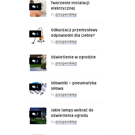
Tworzenie instalacji
4
elektrycznej
by
prospersklep
Odkurzacz przemysłowy
4
odpowiedni dla ciebie?
by
prospersklep
Oświetlenie w ogrodzie
2
by
prospersklep
Siłowniki – pneumatyka
2
siłowa
by
prospersklep
Jakie lampy wybrać do
2
oświetlenia ogrodu
by
prospersklep