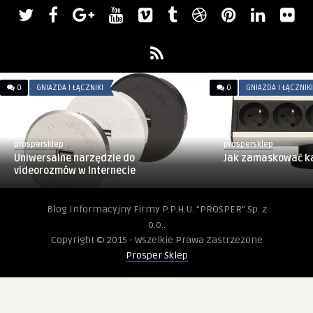
0
GNIAZDA I ŁĄCZNIKI
0
GNIAZDA I ŁĄCZNIKI
prospersklep
prospersklep
Uniwersalne narzędzie do
Jak zamaskować k
videorozmów w Internecie
Blog Informacyjny Firmy P.P.H.U. "PROSPER" Sp. z
o.o..
Copyright © 2015 - Wszelkie Prawa Zastrzezone
Prosper Sklep