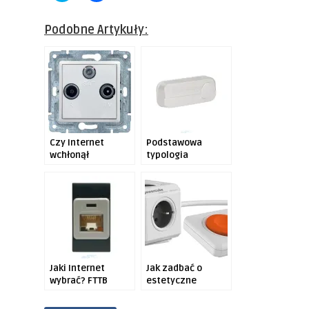
share
share
on
on
Twitter
Facebook
Podobne Artykuły:
(Opens
(Opens
in
in
new
new
window)
window)
Czy Internet
Podstawowa
wchłonął
typologia
telewizję?
łączników
Jaki Internet
Jak zadbać o
wybrać? FTTB
estetyczne
kontra FTTH
stanowisko pracy
zdalnej?