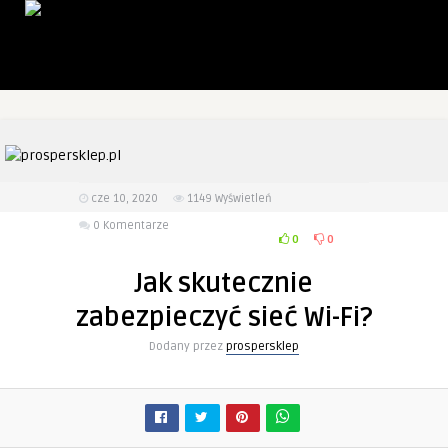
cze 10, 2020
1149
Wyświetleń
0 Komentarze
0
0
Jak skutecznie
zabezpieczyć sieć Wi-Fi?
Dodany przez
prospersklep