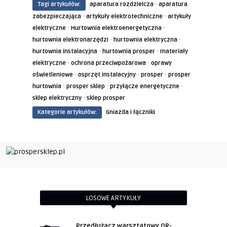
·
Tagi artykułów:
aparatura rozdzielcza
aparatura
·
·
zabezpieczająca
artykuły elektrotechniczne
artykuły
·
·
elektryczne
Hurtownia elektroenergetyczna
·
·
hurtownia elektronarzędzi
hurtownia elektryczna
·
·
hurtownia instalacyjna
hurtownia prosper
materiały
·
·
elektryczne
ochrona przeciwpożarowa
oprawy
·
·
·
oświetleniowe
osprzęt instalacyjny
prosper
prosper
·
·
·
hurtownia
prosper sklep
przyłącze energetyczne
·
sklep elektryczny
sklep prosper
Kategorie artykułów:
Gniazda i łączniki
LOSOWE ARTYKUŁY
Przedłużacz warsztatowy OR-