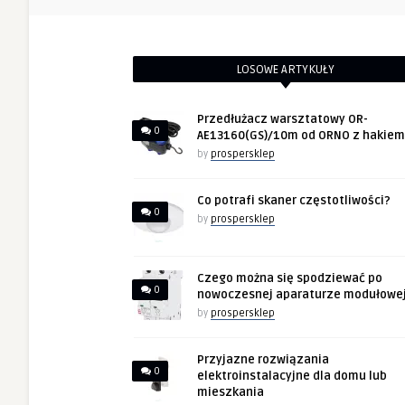
LOSOWE ARTYKUŁY
Przedłużacz warsztatowy OR-
0
AE13160(GS)/10m od ORNO z hakiem
by
prospersklep
Co potrafi skaner częstotliwości?
0
by
prospersklep
Czego można się spodziewać po
0
nowoczesnej aparaturze modułowe
by
prospersklep
Przyjazne rozwiązania
0
elektroinstalacyjne dla domu lub
mieszkania