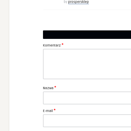
by
prospersklep
*
Komentarz
*
Nazwa
*
E-mail