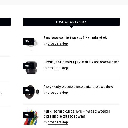
LOSOWE ARTYKUŁY
Zastosowanie i specyfika nakrętek
0
by
prospersklep
Czym jest peszl i jakie ma zastosowanie?
0
by
prospersklep
Przykłady zabezpieczania przewodów
0
j?
by
prospersklep
Rurki termokurczliwe – właściwości i
0
przedpole zastosowań
by
prospersklep