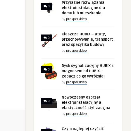
Przyjazne rozwiązania
0
elektroinstalacyjne dla
domu lub mieszkania
by
prospersklep
Kleszcze HUBIX – atuty,
0
przechowywanie, transport
oraz specyfika budowy
by
prospersklep
Dysk sygnalizacyjny HUBIX z
0
magnesem od HUBIX –
zobacz co go wyróżnia!
by
prospersklep
Nowoczesny osprzęt
0
elektroinstalacyjny a
elastyczność stylizacyjna
by
prospersklep
Czym najlepiej czyścić