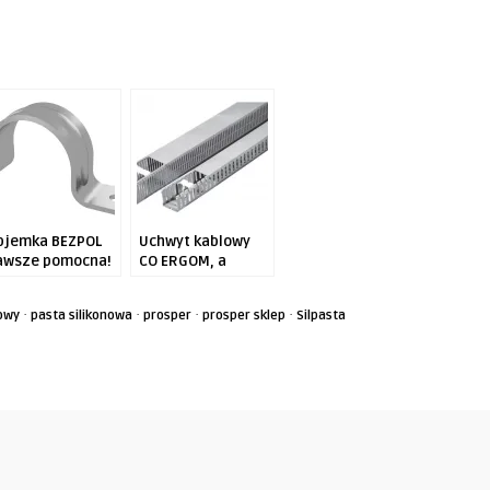
bjemka BEZPOL
Uchwyt kablowy
awsze pomocna!
CO ERGOM, a
przedpole jego
zastosowania
·
·
·
·
owy
pasta silikonowa
prosper
prosper sklep
Silpasta