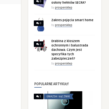
0
osłony hełmów SECRA?
by
prospersklep
Zakres pojęcia smart home
0
by
prospersklep
Drabina z kloszem
0
ochronnym i balustrada
dachowa. Czym jest
specyfika tych
zabezpieczeń?
by
prospersklep
POPULARNE ARTYKUŁY
5
GNIAZDA I ŁĄCZNIKI