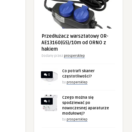
Przedłużacz warsztatowy OR-
AE13160(GS)/10m od ORNO z
hakiem
Dodany przez
prospersklep
Co potrafi skaner
0
częstotliwości?
by
prospersklep
Czego można się
0
spodziewać po
nowoczesnej aparaturze
modułowej?
by
prospersklep