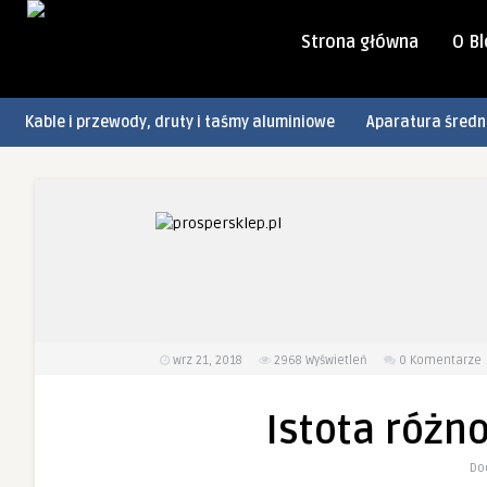
Strona główna
O B
Kable i przewody, druty i taśmy aluminiowe
Aparatura średn
wrz 21, 2018
2968
Wyświetleń
0 Komentarze
Istota różn
Do