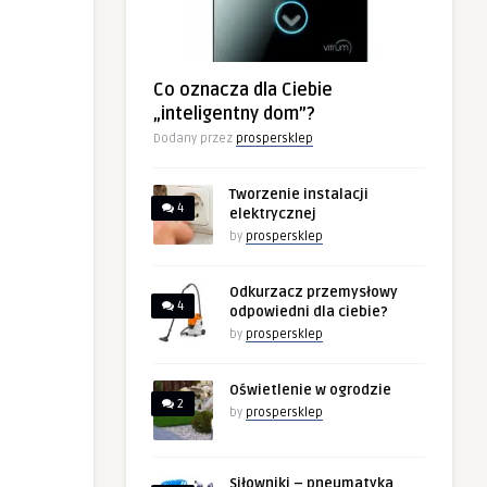
Co oznacza dla Ciebie
„inteligentny dom”?
Dodany przez
prospersklep
Tworzenie instalacji
4
elektrycznej
by
prospersklep
Odkurzacz przemysłowy
4
odpowiedni dla ciebie?
by
prospersklep
Oświetlenie w ogrodzie
2
by
prospersklep
Siłowniki – pneumatyka