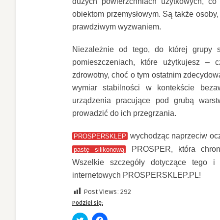
dużych powierzchniach użytkowych, co 
obiektom przemysłowym. Są także osoby, d
prawdziwym wyzwaniem.
Niezależnie od tego, do której grupy s
pomieszczeniach, które użytkujesz – c
zdrowotny, choć o tym ostatnim zdecydowan
wymiar stabilności w kontekście bezaw
urządzenia pracujące pod grubą wars
prowadzić do ich przegrzania.
wychodząc naprzeciw ocz
PROSPERSKLEP
PROSPER, która chroni 
pastę silikonową
Wszelkie szczegóły dotyczące tego 
internetowych PROSPERSKLEP.PL!
Post Views:
292
Podziel się:
Click
Click