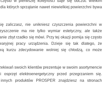
często w pierwszej kolejności daje się odczuć wielkim
la których sprzątanie nawet niewielkiej powierzchni bywa
ię zaliczasz, nie unikniesz czyszczenia powierzchni w
zyszczenie ma nie tylko wymiar estetyczny, ale także
ie zbyt rzadko się mówi. Przy tej okazji pomija się często
aryjnej pracy urządzenia. Dzieje się tak dlatego, że
twą kurzu zdecydowanie wolniej się chłodzą, co może
ekiwań swoich klientów prezentuje w swoim asortymencie
osprzęt elektroenergetyczny przed przegrzaniem się.
i innych produktów PROSPER znajdziesz na stronach