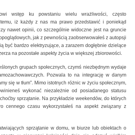
owi wstęp ku powstaniu wielu wrażliwości, często
 temu, iż każdy z nas ma prawo przedstawić i poniekąd
zy nawet opinii, co szczególnie widoczne jest na gruncie
wiatopoglądowych, jak z pewnością zaobserwowałeś z autopsji
fią być bardzo elektryzujące, a zarazem dogłębnie dzielące
zerza na pozostałe aspekty życia w większej zbiorowości.
kreślonych grupach społecznych, czymś niezbędnym wydaje
samozachowawczych. Pozwala to na integrację w danym
my się w tłum”. Mimo istotnych różnic w życiu społecznym,
powinieneś wykonać niezależnie od posiadanego statusu
 choćby sprzątanie. Na przykładzie weekendów, do których
ro cennego czasu wykorzystałeś na aspekt związany z
atwiających sprzątanie w domu, w biurze lub obiektach o