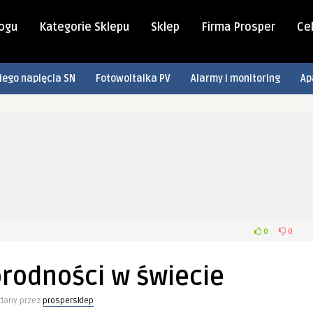
logu
Kategorie Sklepu
Sklep
Firma Prosper
Cel
iego napięcia SN
Fotowoltaika PV
Alarmy i monitoring
Ap
0
0
orodności w świecie
dany przez
prospersklep