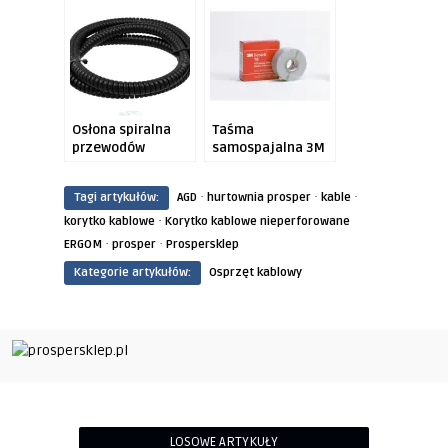
ERGOM?
Osłona spiralna
Taśma
przewodów
samospajalna 3M
ERGOM
a różne aspekty
jej stosowania
·
·
·
Tagi artykułów:
AGD
hurtownia prosper
kable
·
korytko kablowe
Korytko kablowe nieperforowane
·
·
ERGOM
prosper
Prospersklep
Kategorie artykułów:
Osprzęt kablowy
LOSOWE ARTYKUŁY