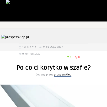
paź 6, 2017
3299
Wyświetleń
0 Komentarze
0
0
Po co ci korytko w szafie?
Dodany przez
prospersklep