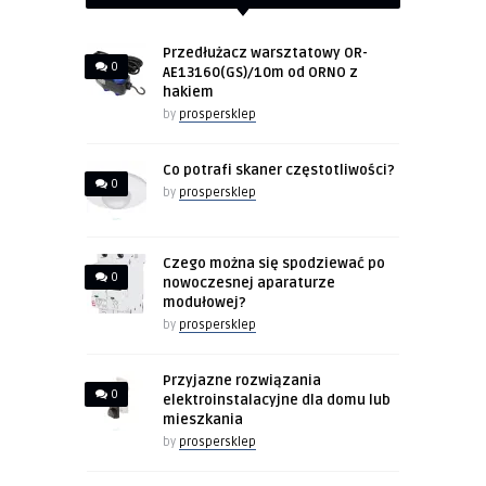
Przedłużacz warsztatowy OR-
0
AE13160(GS)/10m od ORNO z
hakiem
by
prospersklep
Co potrafi skaner częstotliwości?
0
by
prospersklep
Czego można się spodziewać po
0
nowoczesnej aparaturze
modułowej?
by
prospersklep
Przyjazne rozwiązania
0
elektroinstalacyjne dla domu lub
mieszkania
by
prospersklep