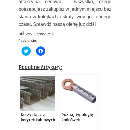
atrakcyjna cenowo – wszystko, czego
potrzebujesz zakupisz w jednym miejscu bez
stania w kolejkach i straty twojego cennego
czasu. Sprawdź naszą ofertę już dziś!
Post Views:
294
Podziel się:
Click
Click
to
to
share
share
on
on
Twitter
Facebook
Podobne Artykuły:
(Opens
(Opens
in
in
new
new
window)
window)
Korzystasz z
Poznaj typologię
korytek kablowych
końcówek
KOPD marki
kablowych