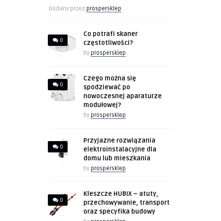
Dodany przez
prospersklep
Co potrafi skaner
0
częstotliwości?
by
prospersklep
Czego można się
0
spodziewać po
nowoczesnej aparaturze
modułowej?
by
prospersklep
Przyjazne rozwiązania
0
elektroinstalacyjne dla
domu lub mieszkania
by
prospersklep
Kleszcze HUBIX – atuty,
0
przechowywanie, transport
oraz specyfika budowy