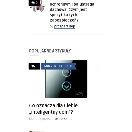
0
ochronnym i balustrada
dachowa. Czym jest
specyfika tych
zabezpieczeń?
by
prospersklep
POPULARNE ARTYKUŁY
5
GNIAZDA I ŁĄCZNIKI
Co oznacza dla Ciebie
„inteligentny dom”?
Dodany przez
prospersklep