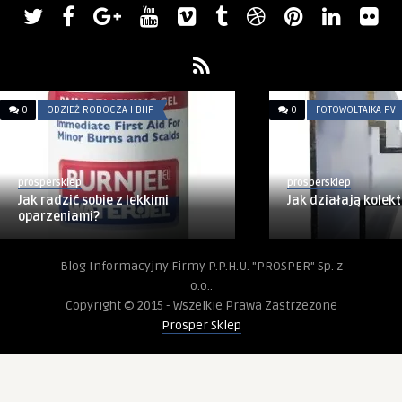
0
ODZIEŻ ROBOCZA I BHP
0
FOTOWOLTAIKA PV
prospersklep
prospersklep
Jak radzić sobie z lekkimi
Jak działają kolek
oparzeniami?
Blog Informacyjny Firmy P.P.H.U. "PROSPER" Sp. z
o.o..
Copyright © 2015 - Wszelkie Prawa Zastrzezone
Prosper Sklep