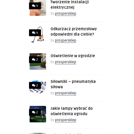
Tworzenie instalacji
4
elektrycznej
by
prospersklep
Odkurzacz przemysłowy
4
odpowiedni dla ciebie?
by
prospersklep
Oświetlenie w ogrodzie
2
by
prospersklep
Siłowniki – pneumatyka
2
siłowa
by
prospersklep
Jakie lampy wybrać do
2
oświetlenia ogrodu
by
prospersklep