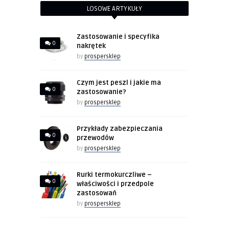
LOSOWE ARTYKUŁY
Zastosowanie i specyfika
0
nakrętek
by
prospersklep
Czym jest peszl i jakie ma
0
zastosowanie?
by
prospersklep
Przykłady zabezpieczania
0
przewodów
by
prospersklep
Rurki termokurczliwe –
0
właściwości i przedpole
zastosowań
by
prospersklep