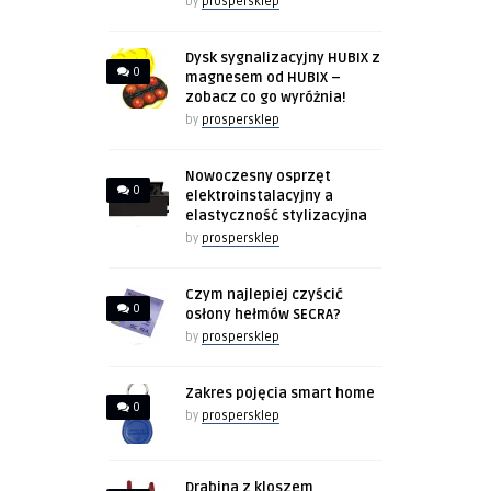
by
prospersklep
Dysk sygnalizacyjny HUBIX z
0
magnesem od HUBIX –
zobacz co go wyróżnia!
by
prospersklep
Nowoczesny osprzęt
0
elektroinstalacyjny a
elastyczność stylizacyjna
by
prospersklep
Czym najlepiej czyścić
0
osłony hełmów SECRA?
by
prospersklep
Zakres pojęcia smart home
0
by
prospersklep
Drabina z kloszem