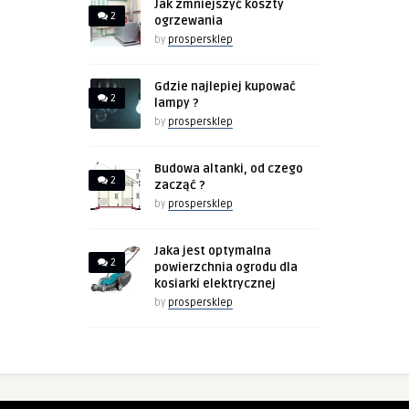
Jak zmniejszyć koszty
2
ogrzewania
by
prospersklep
Gdzie najlepiej kupować
2
lampy ?
by
prospersklep
Budowa altanki, od czego
2
zacząć ?
by
prospersklep
Jaka jest optymalna
2
powierzchnia ogrodu dla
kosiarki elektrycznej
by
prospersklep