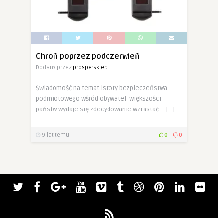
Chroń poprzez podczerwień
Dodany przez
prospersklep
Świadomość na temat istoty bezpieczeństwa
podmiotowego wśród obywateli większości
państw wydaje się zdecydowanie wzrastać – […]
9 lat temu
0
0