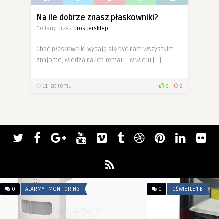
Na ile dobrze znasz płaskowniki?
Dodany przez
prospersklep
Choć płaskowniki wydają się być nam wszystkim
znajome, wiedza na ich temat – w wielu […]
11 lat temu
0
0
0
ALARMY I MONITORING
0
OŚWIETLENIE