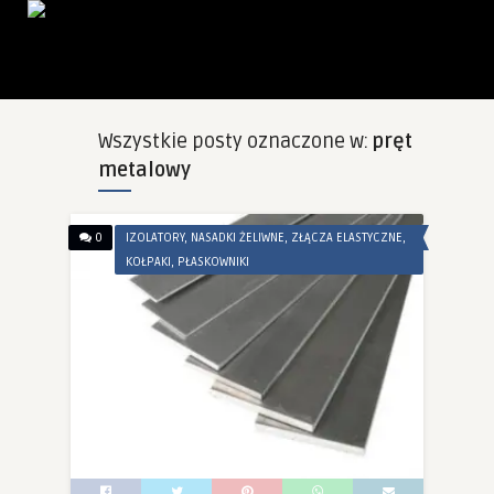
Wszystkie posty oznaczone w:
pręt
metalowy
0
IZOLATORY, NASADKI ŻELIWNE, ZŁĄCZA ELASTYCZNE,
KOŁPAKI, PŁASKOWNIKI