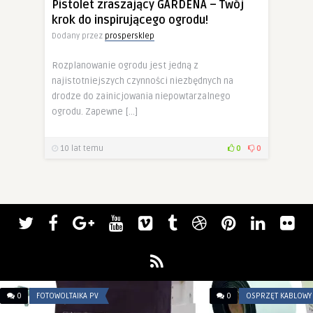
Pistolet zraszający GARDENA – Twój
krok do inspirującego ogrodu!
Dodany przez
prospersklep
Rozplanowanie ogrodu jest jedną z
najistotniejszych czynności niezbędnych na
drodze do zainicjowania niepowtarzalnego
ogrodu. Zapewne […]
10 lat temu
0
0
0
FOTOWOLTAIKA PV
0
OSPRZĘT KABLOWY