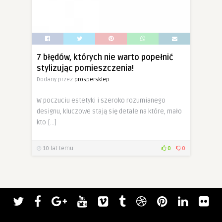
7 błędów, których nie warto popełnić
stylizując pomieszczenia!
Dodany przez
prospersklep
W poczuciu estetyki i szeroko rozumianego
designu, kluczowe stają się detale na które, mało
kto […]
10 lat temu
0
0