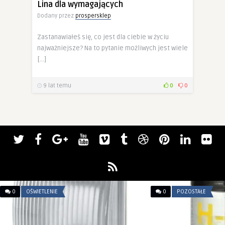
Lina dla wymagających
Dodany przez
prospersklep
Zastanawiałeś się, co jest dla ciebie w życiu
najważniejsze? Na to pytanie możliwych jest wiele
[…]
9 lat temu
0
0
0
OŚWIETLENIE
0
POZOSTAŁE