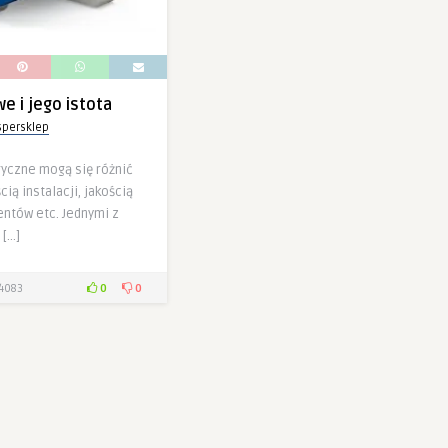
e i jego istota
spersklep
ryczne mogą się różnić
ią instalacji, jakością
ntów etc. Jednymi z
 […]
0
0
4083