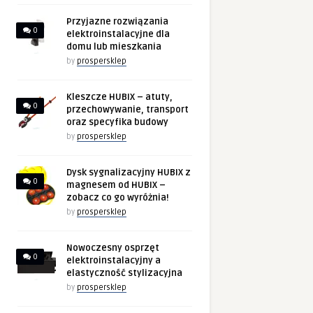
Przyjazne rozwiązania
0
elektroinstalacyjne dla
domu lub mieszkania
by
prospersklep
Kleszcze HUBIX – atuty,
0
przechowywanie, transport
oraz specyfika budowy
by
prospersklep
Dysk sygnalizacyjny HUBIX z
0
magnesem od HUBIX –
zobacz co go wyróżnia!
by
prospersklep
Nowoczesny osprzęt
0
elektroinstalacyjny a
elastyczność stylizacyjna
by
prospersklep