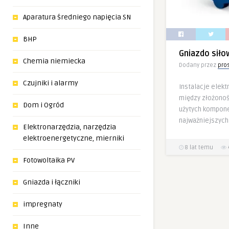
Aparatura średniego napięcia SN
BHP
Gniazdo siłow
Chemia niemiecka
Dodany przez
pro
Czujniki i alarmy
Instalacje elekt
między złożonośc
Dom i Ogród
użytych kompone
najważniejszych
Elektronarzędzia, narzędzia
elektroenergetyczne, mierniki
8 lat temu
Fotowoltaika PV
Gniazda i łączniki
impregnaty
Inne