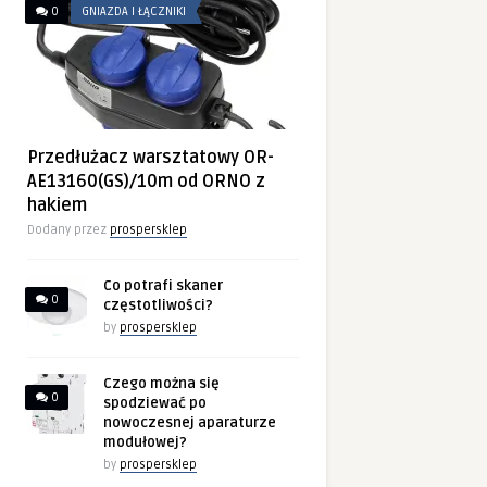
0
GNIAZDA I ŁĄCZNIKI
Przedłużacz warsztatowy OR-
AE13160(GS)/10m od ORNO z
hakiem
Dodany przez
prospersklep
Co potrafi skaner
0
częstotliwości?
by
prospersklep
Czego można się
0
spodziewać po
nowoczesnej aparaturze
modułowej?
by
prospersklep