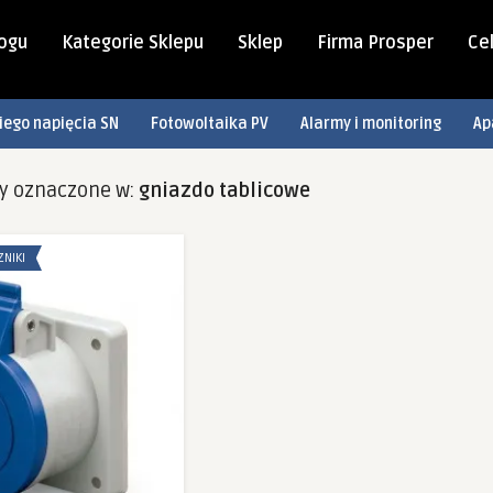
logu
Kategorie Sklepu
Sklep
Firma Prosper
Cel
iego napięcia SN
Fotowoltaika PV
Alarmy i monitoring
Ap
ty oznaczone w:
gniazdo tablicowe
ZNIKI