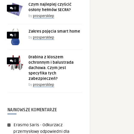
Czym najlepiej czyścić
0
osłony hełmów SECRA?
by
prospersklep
Zakres pojęcia smart home
0
by
prospersklep
Drabina z kloszem
0
ochronnym i balustrada
dachowa. Czym jest
specyfika tych
zabezpieczeń?
by
prospersklep
NAJNOWSZE KOMENTARZE
Erasmo Saris
-
Odkurzacz
przemysłowy odpowiedni dla