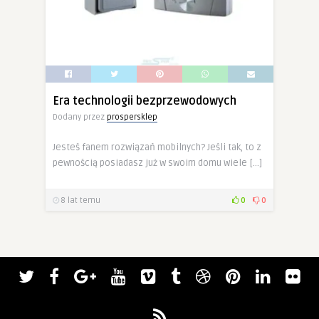
Era technologii bezprzewodowych
Dodany przez
prospersklep
Jesteś fanem rozwiązań mobilnych? Jeśli tak, to z
pewnością posiadasz już w swoim domu wiele […]
8 lat temu
0
0